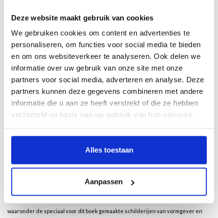
Deze website maakt gebruik van cookies
Description
We gebruiken cookies om content en advertenties te
personaliseren, om functies voor social media te bieden
en om ons websiteverkeer te analyseren. Ook delen we
Door Wim Coster
informatie over uw gebruik van onze site met onze
Van Veerallee naar Katerveer
- het gebied in Zwolle tussen IJssel, Willemsvaart,
partners voor social media, adverteren en analyse. Deze
het spoor (Kamperlijntje) en de A28 - vertelt een verhaal dat loopt van de
partners kunnen deze gegevens combineren met andere
prehistorie naar de tijd van tegenwoordig. Het gaat over archeologische
informatie die u aan ze heeft verstrekt of die ze hebben
vondsten, de polder Blalo, de paardentram, schepen en bruggen, een
verzameld op basis van uw gebruik van hun services.
voetbalinterland in 1912, afweergeschut en deportaties, Jugendstil,
Amsterdamse School en recente nieuwbouw, uitspanningen, scholen en
bedrijven, schippers, boeren en tuinders en al die anderen die er woonden en
werkten. Het gaat ook over bewoners die opkwamen voor hun belangen, in de
Alles toestaan
schaduw van de stad en een snelweg.
Van Veerallee naar Katerveer
komt tot leven in de woorden van schrijver en
Aanpassen
historicus (en inwoner van het Veeralleekwartier) Wim Coster en wordt
verbeeld door vele, deels nog onbekende, foto’s, kaarten en andere illustraties,
waaronder de speciaal voor dit boek gemaakte schilderijen van vormgever en