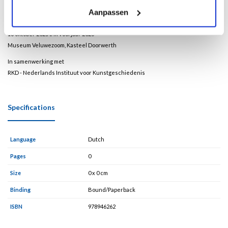
het kunstenaarsklimaat van zijn tijd.
Aanpassen
Tentoonstelling
18 oktober 2025 t/m voorjaar 2026
Museum Veluwezoom, Kasteel Doorwerth
In samenwerking met
RKD - Nederlands Instituut voor Kunstgeschiedenis
Specifications
Language
Dutch
Pages
0
Size
0 x 0 cm
Binding
Bound/Paperback
ISBN
978946262