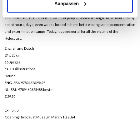
Aanpassen
Once a theatre, the Hollandsche Schouwburg was seized by the Nazis in the
Second World War. From July 1942, Jews ordered to report for deportation were
assembled here. Tens of thousands of people passed through these doors. Many
spent hours, days, even weeks locked in here before being sent to concentration
and extermination camps. Today, it’s a memorial for all the victims of the
Holocaust.
English and Dutch
24 x 28 cm
160 pages
ca. 100 illustrations
Bound
ENG
ISBN 9789462625495
NL ISBN 9789462625488
bestel
€ 29,95
Exhibition
Opening Holocaust Museum March 10, 2024