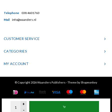
Telephone
038 4601763
Mail
info@waanders.nl
CUSTOMER SERVICE
CATEGORIES
MY ACCOUNT
© Copyright 2026 Waanders Publishers - Theme by
Shopmonkey
+
-