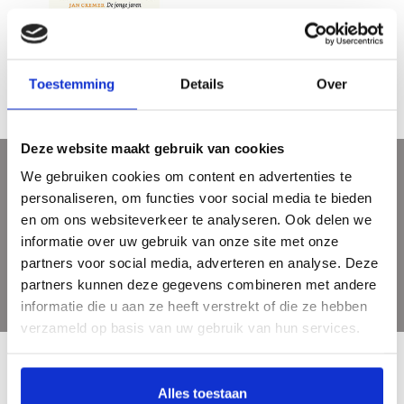
Cremer - Storm
€24,95
Toestemming
Details
Over
Deze website maakt gebruik van cookies
We gebruiken cookies om content en advertenties te
Sign up for our newsletter
personaliseren, om functies voor social media te bieden
Get the latest updates, news and product offers via email
en om ons websiteverkeer te analyseren. Ook delen we
informatie over uw gebruik van onze site met onze
partners voor social media, adverteren en analyse. Deze
partners kunnen deze gegevens combineren met andere
informatie die u aan ze heeft verstrekt of die ze hebben
verzameld op basis van uw gebruik van hun services.
Alles toestaan