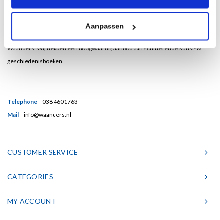
Bent u een liefhebber van echt mooie boeken en houdt u ook van kunst? Dan
Aanpassen
heeft u een uitstekend adres gevonden in de Nederlandse boekenuitgeverij
Waanders. Wij hebben een hoogwaardig aanbod aan schitterende kunst- &
geschiedenisboeken.
Telephone
038 4601763
Mail
info@waanders.nl
CUSTOMER SERVICE
CATEGORIES
MY ACCOUNT