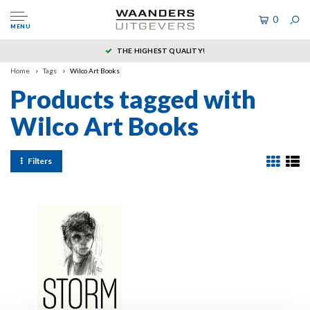
0
MENU
THE HIGHEST QUALITY!
Home
Tags
Wilco Art Books
Products tagged with
Wilco Art Books
Filters