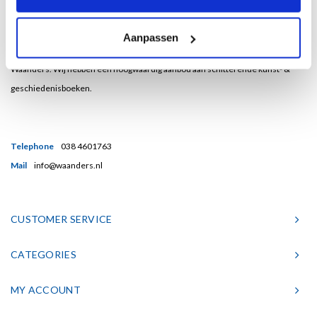
Bent u een liefhebber van echt mooie boeken en houdt u ook van kunst? Dan
Aanpassen
heeft u een uitstekend adres gevonden in de Nederlandse boekenuitgeverij
Waanders. Wij hebben een hoogwaardig aanbod aan schitterende kunst- &
geschiedenisboeken.
Telephone
038 4601763
Mail
info@waanders.nl
CUSTOMER SERVICE
CATEGORIES
MY ACCOUNT