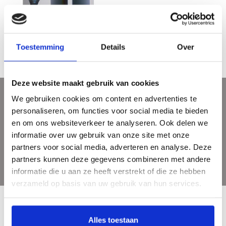
Museum JAN
€26,95
Toestemming
Details
Over
Deze website maakt gebruik van cookies
We gebruiken cookies om content en advertenties te
Sign up for our newsletter
personaliseren, om functies voor social media te bieden
Get the latest updates, news and product offers via email
en om ons websiteverkeer te analyseren. Ook delen we
informatie over uw gebruik van onze site met onze
partners voor social media, adverteren en analyse. Deze
partners kunnen deze gegevens combineren met andere
informatie die u aan ze heeft verstrekt of die ze hebben
verzameld op basis van uw gebruik van hun services.
Alles toestaan