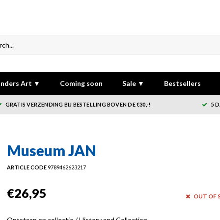
nders Art ▼
Coming soon
Sale ▼
Bestsellers
GRATIS VERZENDING BIJ BESTELLING BOVEN DE €30,-!
5 
Museum JAN
ARTICLE CODE
9789462623217
€26,95
OUT OF 
Ontstaan en collectie / History and Collection