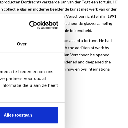
producten Dordrecht) vergaarde Jan van der Togt een fortuin. Hij
 zijn collectie glas en moderne beeldende kunst met werk van onder
. Samen met bevriend kunstenaar Jan Verschoor richtte hij in 1991
recteur verbreedde en verdiepte Verschoor de glasverzameling
ollectie van Museum JAN internationale bekendheid.
duction Dordrecht) Jan van der Togt amassed a fortune. He had
Over
 of glass and modern fine art grew, with the addition of work by
ncis. Along with his friend, the artist Jan Verschoor, he opened
. As museum director Verschoor broadened and deepened the
abroad. Museum JAN’s glass collection now enjoys international
 media te bieden en om ons
ze partners voor social
nformatie die u aan ze heeft
Alles toestaan