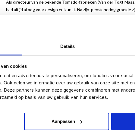
Als directeur van de bekende Tomado-fabrieken (Van der Togt Massa
had altijd al oog voor design en kunst. Na zijn pensionering groeide
anderen Andries Copier, Václav Cígler, Ossip Zadkine en Sam Francis
Museum Jan van der Togt (nu Museum JAN) in Amstelveen op. Als di
met stukken uit Nederland en daarbuiten. Inmiddels geniet de glasc
As director of the famous Tomado factories (Van der Togt Mass Pro
Details
always had an eye for art and design. After he retired, his collection
artists like Andries Copier, Václav Cígler, Ossip Zadkine and Sam Fra
Museum Jan van der Togt (now Museum JAN) in Amstelveen in 1991
 van cookies
glass collection, adding pieces by artists from the Netherlands and 
ent en advertenties te personaliseren, om functies voor social
renown.
. Ook delen we informatie over uw gebruik van onze site met on
e. Deze partners kunnen deze gegevens combineren met andere i
Nederlands/Engels
erzameld op basis van uw gebruik van hun services.
22 x 27 cm
144 pagina’s
100 illustraties
Gebonden
Aanpassen
ISBN 9789462623217