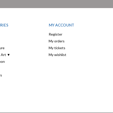
RIES
MY ACCOUNT
Register
My orders
ure
My tickets
 Art ▼
My wishlist
oon
rs