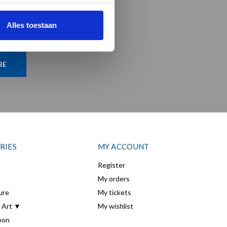
Alles toestaan
BE
RIES
MY ACCOUNT
Register
My orders
ure
My tickets
 Art ▼
My wishlist
oon