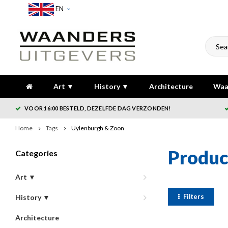
EN
Art ▼
History ▼
Architecture
Waa
VOOR 16:00 BESTELD, DEZELFDE DAG VERZONDEN!
Home
Tags
Uylenburgh & Zoon
Produc
Categories
Art ▼
Filters
History ▼
Architecture