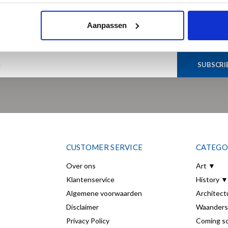
Sign up for our newsletter
Aanpassen
Get the latest updates, news and product offers via email
SUBSCRI
CUSTOMER SERVICE
CATEGO
Over ons
Art ▼
Klantenservice
History ▼
Algemene voorwaarden
Architect
Disclaimer
Waanders
Privacy Policy
Coming s