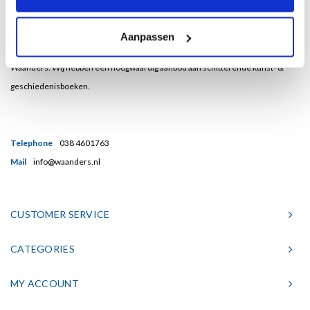
Bent u een liefhebber van echt mooie boeken en houdt u ook van kunst? Dan
Aanpassen
heeft u een uitstekend adres gevonden in de Nederlandse boekenuitgeverij
Waanders. Wij hebben een hoogwaardig aanbod aan schitterende kunst- &
geschiedenisboeken.
Telephone
038 4601763
Mail
info@waanders.nl
CUSTOMER SERVICE
CATEGORIES
MY ACCOUNT