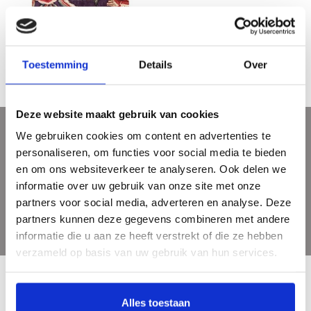
Pronck & Prael - Sits in Holland
€29,95
Toestemming
Details
Over
Deze website maakt gebruik van cookies
We gebruiken cookies om content en advertenties te
Sign up for our newsletter
personaliseren, om functies voor social media te bieden
Get the latest updates, news and product offers via email
en om ons websiteverkeer te analyseren. Ook delen we
informatie over uw gebruik van onze site met onze
partners voor social media, adverteren en analyse. Deze
partners kunnen deze gegevens combineren met andere
informatie die u aan ze heeft verstrekt of die ze hebben
verzameld op basis van uw gebruik van hun services.
Alles toestaan