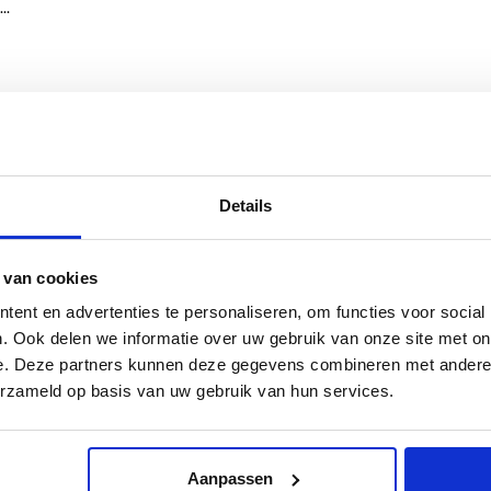
..
Details
 van cookies
ent en advertenties te personaliseren, om functies voor social
. Ook delen we informatie over uw gebruik van onze site met on
e. Deze partners kunnen deze gegevens combineren met andere i
Sign up for our newsletter
erzameld op basis van uw gebruik van hun services.
Get the latest updates, news and product offers via email
Aanpassen