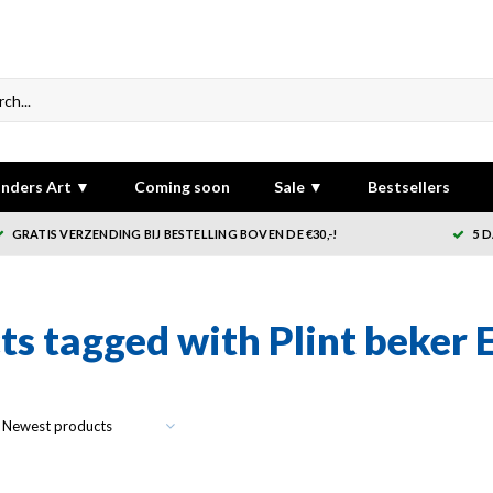
nders Art ▼
Coming soon
Sale ▼
Bestsellers
GRATIS VERZENDING BIJ BESTELLING BOVEN DE €30,-!
5 
s tagged with Plint beker Er i
Newest products