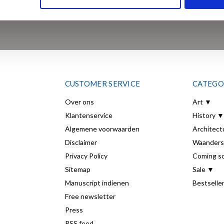
SUBSCRI
CUSTOMER SERVICE
CATEGO
Over ons
Art ▼
Klantenservice
History ▼
Algemene voorwaarden
Architect
Disclaimer
Waanders
Privacy Policy
Coming s
Sitemap
Sale ▼
Manuscript indienen
Bestselle
Free newsletter
Press
RSS feed