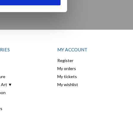
BE
RIES
MY ACCOUNT
Register
My orders
ure
My tickets
 Art ▼
My wishlist
oon
rs