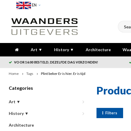
EN
Art ▼
History ▼
Architecture
Waa
VOOR 16:00 BESTELD, DEZELFDE DAG VERZONDEN!
Home
Tags
Plint beker Er is hier. Er is tijd
Product
Categories
Art ▼
Filters
History ▼
Architecture