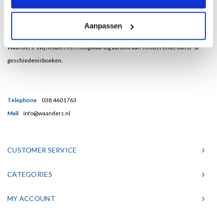
Bent u een liefhebber van echt mooie boeken en houdt u ook van kunst? Dan
Aanpassen
heeft u een uitstekend adres gevonden in de Nederlandse boekenuitgeverij
Waanders. Wij hebben een hoogwaardig aanbod aan schitterende kunst- &
geschiedenisboeken.
Telephone
038 4601763
Mail
info@waanders.nl
CUSTOMER SERVICE
CATEGORIES
MY ACCOUNT