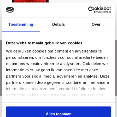
Jan Snoeck - Phantasme
€29,95
Toestemming
Details
Over
Deze website maakt gebruik van cookies
We gebruiken cookies om content en advertenties te
Sign up for our newsletter
personaliseren, om functies voor social media te bieden
Get the latest updates, news and product offers via email
en om ons websiteverkeer te analyseren. Ook delen we
informatie over uw gebruik van onze site met onze
partners voor social media, adverteren en analyse. Deze
partners kunnen deze gegevens combineren met andere
informatie die u aan ze heeft verstrekt of die ze hebben
verzameld op basis van uw gebruik van hun services.
Alles toestaan