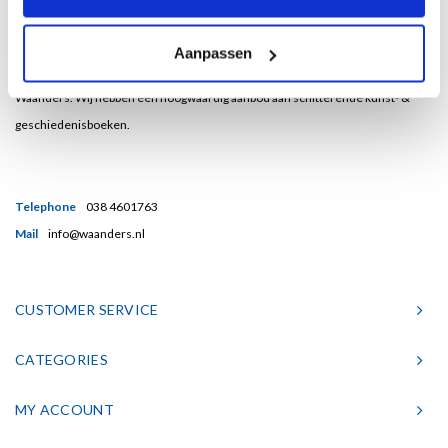
Bent u een liefhebber van echt mooie boeken en houdt u ook van kunst? Dan
Aanpassen
heeft u een uitstekend adres gevonden in de Nederlandse boekenuitgeverij
Waanders. Wij hebben een hoogwaardig aanbod aan schitterende kunst- &
geschiedenisboeken.
Telephone
038 4601763
Mail
info@waanders.nl
CUSTOMER SERVICE
CATEGORIES
MY ACCOUNT