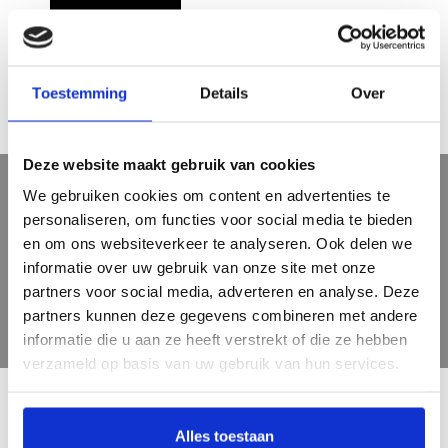
Scherven van een leven - Paul de
Vilder
€32,50
Toestemming
Details
Over
Deze website maakt gebruik van cookies
We gebruiken cookies om content en advertenties te
Sign up for our newsletter
personaliseren, om functies voor social media te bieden
Get the latest updates, news and product offers via email
en om ons websiteverkeer te analyseren. Ook delen we
informatie over uw gebruik van onze site met onze
partners voor social media, adverteren en analyse. Deze
partners kunnen deze gegevens combineren met andere
informatie die u aan ze heeft verstrekt of die ze hebben
verzameld op basis van uw gebruik van hun services.
Alles toestaan