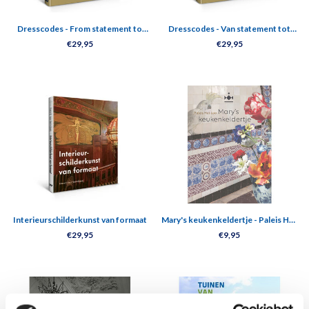
Dresscodes - From statement to
Dresscodes - Van statement tot
style icon
stijlicoon
€29,95
€29,95
Interieurschilderkunst van formaat
Mary's keukenkeldertje - Paleis Het
Loo
€29,95
€9,95