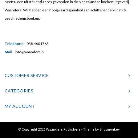
heeft u een uitstekend adres gevonden in de Nederlandse boekenuitgeverij
Waanders. Wij hebben een hoogwaardig aanbod aan schitterende kunst- &
geschiedenisboeken.
Telephone
038 4601763
Mail
info@waanders.nl
CUSTOMER SERVICE
CATEGORIES
MY ACCOUNT
© Copyright 2026 Waanders Publishers - Theme by
Shopmonkey