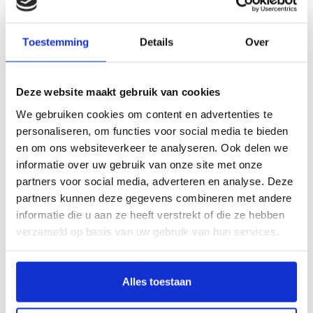
Toestemming
Details
Over
Deze website maakt gebruik van cookies
Paleis Het Loo - een koninklijk huis
Tuinen van Paleis Het Loo. Traditie
We gebruiken cookies om content en advertenties te
en vakmanschap
€75,00
€23,20
personaliseren, om functies voor social media te bieden
en om ons websiteverkeer te analyseren. Ook delen we
informatie over uw gebruik van onze site met onze
partners voor social media, adverteren en analyse. Deze
partners kunnen deze gegevens combineren met andere
informatie die u aan ze heeft verstrekt of die ze hebben
verzameld op basis van uw gebruik van hun services.
Alles toestaan
Een plezierreis in de zomer van 1718
- Familie Von Uffenbach
€24,95