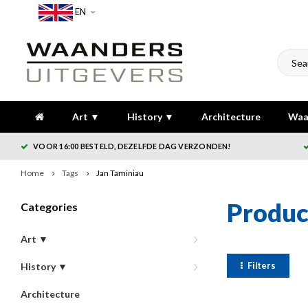
EN
Art ▼
History ▼
Architecture
Waa
VOOR 16:00 BESTELD, DEZELFDE DAG VERZONDEN!
Home
Tags
Jan Taminiau
Produc
Categories
Art ▼
Filters
History ▼
Architecture