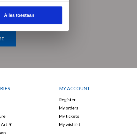
Alles toestaan
BE
RIES
MY ACCOUNT
Register
My orders
ure
My tickets
 Art ▼
My wishlist
oon