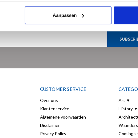
Sign up for our newsletter
Aanpassen
Get the latest updates, news and product offers via email
SUBSCRI
CUSTOMER SERVICE
CATEGO
Over ons
Art ▼
Klantenservice
History ▼
Algemene voorwaarden
Architect
Disclaimer
Waanders
Privacy Policy
Coming s