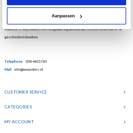
Bent u een liefhebber van echt mooie boeken en houdt u ook van kunst? Dan
Aanpassen
heeft u een uitstekend adres gevonden in de Nederlandse boekenuitgeverij
Waanders. Wij hebben een hoogwaardig aanbod aan schitterende kunst- &
geschiedenisboeken.
Telephone
038 4601763
Mail
info@waanders.nl
CUSTOMER SERVICE
CATEGORIES
MY ACCOUNT