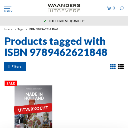
0
MENU
THE HIGHEST QUALITY!
Home
Tags
ISBN 9789462621848
Products tagged with
ISBN 9789462621848
Filters
SALE