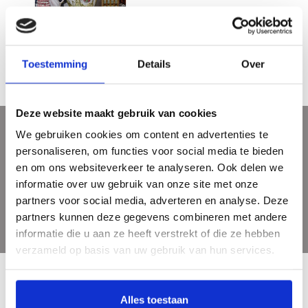
Made in Holland
€12,50
€24,95
Toestemming
Details
Over
Deze website maakt gebruik van cookies
We gebruiken cookies om content en advertenties te
Sign up for our newsletter
personaliseren, om functies voor social media te bieden
Get the latest updates, news and product offers via email
en om ons websiteverkeer te analyseren. Ook delen we
informatie over uw gebruik van onze site met onze
partners voor social media, adverteren en analyse. Deze
partners kunnen deze gegevens combineren met andere
informatie die u aan ze heeft verstrekt of die ze hebben
verzameld op basis van uw gebruik van hun services.
Alles toestaan