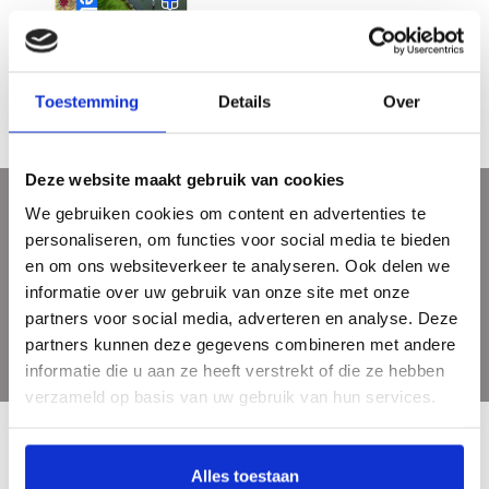
Zwollerkerspel
€19,95
Toestemming
Details
Over
Deze website maakt gebruik van cookies
We gebruiken cookies om content en advertenties te
Sign up for our newsletter
personaliseren, om functies voor social media te bieden
Get the latest updates, news and product offers via email
en om ons websiteverkeer te analyseren. Ook delen we
informatie over uw gebruik van onze site met onze
partners voor social media, adverteren en analyse. Deze
partners kunnen deze gegevens combineren met andere
informatie die u aan ze heeft verstrekt of die ze hebben
verzameld op basis van uw gebruik van hun services.
Alles toestaan