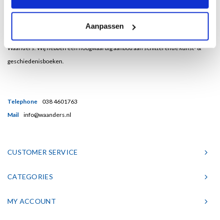
Bent u een liefhebber van echt mooie boeken en houdt u ook van kunst? Dan
Aanpassen
heeft u een uitstekend adres gevonden in de Nederlandse boekenuitgeverij
Waanders. Wij hebben een hoogwaardig aanbod aan schitterende kunst- &
geschiedenisboeken.
Telephone
038 4601763
Mail
info@waanders.nl
CUSTOMER SERVICE
CATEGORIES
MY ACCOUNT