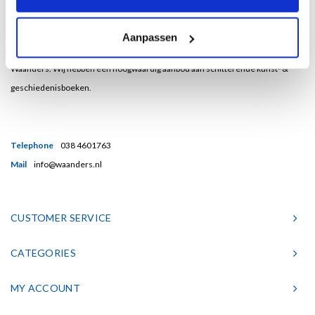
Bent u een liefhebber van echt mooie boeken en houdt u ook van kunst? Dan
Aanpassen
heeft u een uitstekend adres gevonden in de Nederlandse boekenuitgeverij
Waanders. Wij hebben een hoogwaardig aanbod aan schitterende kunst- &
geschiedenisboeken.
Telephone
038 4601763
Mail
info@waanders.nl
CUSTOMER SERVICE
CATEGORIES
MY ACCOUNT