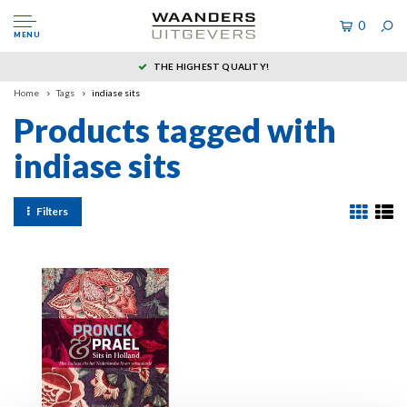
0
MENU
THE HIGHEST QUALITY!
Home
Tags
indiase sits
Products tagged with
indiase sits
Filters