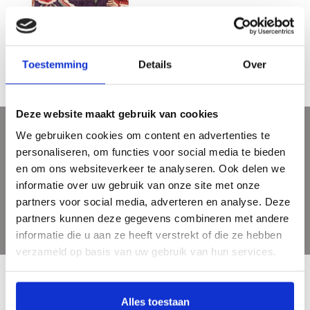
Pronck & Prael - Sits in Holland
€29,95
Toestemming
Details
Over
Deze website maakt gebruik van cookies
We gebruiken cookies om content en advertenties te
Sign up for our newsletter
personaliseren, om functies voor social media te bieden
Get the latest updates, news and product offers via email
en om ons websiteverkeer te analyseren. Ook delen we
informatie over uw gebruik van onze site met onze
partners voor social media, adverteren en analyse. Deze
partners kunnen deze gegevens combineren met andere
informatie die u aan ze heeft verstrekt of die ze hebben
verzameld op basis van uw gebruik van hun services.
Alles toestaan