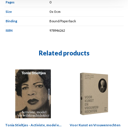
Pages
0
Size
0 x 0 cm
Binding
Bound/Paperback
ISBN
978946262
Related products
Tonia Stieltjes - Activiste, model en
Voor Kunst en Vrouwenrechten