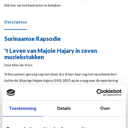
Klik hier om het boek beter te bekijken
Description
Surinaamse Rapsodie
't Leven van Majoie Hajary in zeven
muziekstukken
Door Ellen de Vries
‘Ik ben jammer genoeg nog niet dood, dus ik kan daar nog niet op antwoorden’,
lachte de 50-jarige Majoie Hajary (1921-2017) op de vraag naar de waardering
voor haar muziek. Ze geloofde dat ze pas na haar dood roem zou vergaren.
Als tiener verlaat de talentvolle Majoie Hajary – telg van Hindostaanse en Afro-
Chinese ouders – Paramaribo om in Amsterdam piano te studeren. Tijdens de
Toestemming
Details
Over
Tweede Wereldoorlog neemt ze een Indiase podiumidentiteit aan om te
ontsnappen aan de rassenwaan van de nazi’s. Later schittert ze op concertpodia
in de Amerika’s met Liszt, Schumann en Chopin en studeert compositie bij Nadia
Boulanger in Parijs, waar ze ook haar man Roland Garros zal ontmoeten. Door zijn