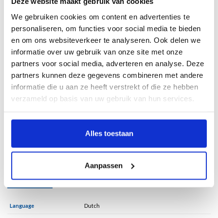
Deze website maakt gebruik van cookies
werk voor Air France woont ze op verschillende continenten.
We gebruiken cookies om content en advertenties te
Haar composities weerspiegelen haar kosmopolitische leven: de klanken van
personaliseren, om functies voor social media te bieden
Afrika, Azië en Suriname versmelten met die van de klassieke muziek en jazz.
en om ons websiteverkeer te analyseren. Ook delen we
Toch bleef ze relatief onbekend. Was het een gebrek aan netwerken of speelden
informatie over uw gebruik van onze site met onze
de oorlog, haar afkomst en huwelijk daarin een rol?
partners voor social media, adverteren en analyse. Deze
In
Surinaamse Rapsodie
schetst Ellen de Vries in zeven muziekstukken het
partners kunnen deze gegevens combineren met andere
bijzondere leven van deze onterecht vergeten componiste en pianiste.
informatie die u aan ze heeft verstrekt of die ze hebben
verzameld op basis van uw gebruik van hun services.
Ellen de Vries is schrijver en onderzoeker op het gebied van (post)koloniale
geschiedenis. Eerder schreef zij de biografie over de naar Suriname
geëmigreerde Amsterdamse kunstenares Nola Hatterman:
Nola. Portret van een
eigenzinnig kunstenares
(2008) en was samensteller van de bundel
Nola
Alles toestaan
Hatterman. Geen kunst zonder kunnen
(2021).
www.ellendevries.nl
Aanpassen
Specifications
Language
Dutch