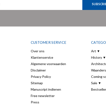
SUBSCRI
CUSTOMER SERVICE
CATEGO
Over ons
Art ▼
Klantenservice
History ▼
Algemene voorwaarden
Architect
Disclaimer
Waanders
Privacy Policy
Coming s
Sitemap
Sale ▼
Manuscript indienen
Bestselle
Free newsletter
Press