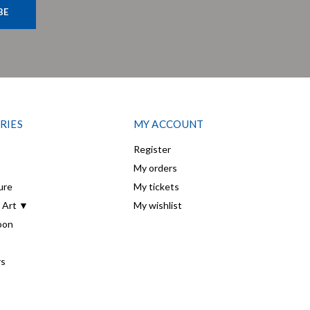
BE
RIES
MY ACCOUNT
Register
My orders
ure
My tickets
 Art ▼
My wishlist
oon
rs