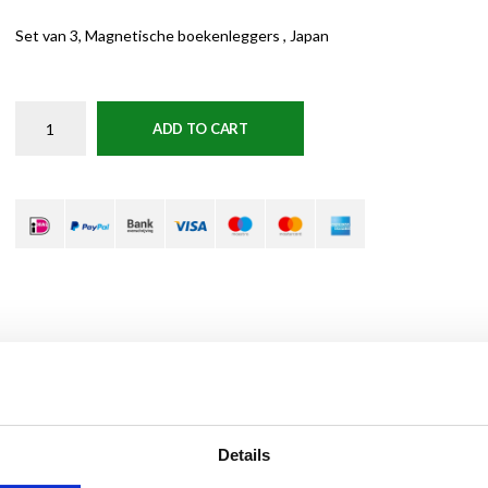
Set van 3, Magnetische boekenleggers , Japan
ADD TO CART
Details
mde Japanse kunstwerken. Handig in gebruik en leuk om cadeau te