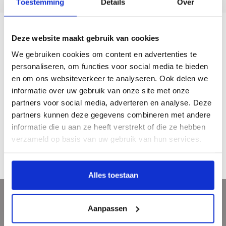
Toestemming
Details
Over
Deze website maakt gebruik van cookies
Description
We gebruiken cookies om content en advertenties te
personaliseren, om functies voor social media te bieden
Een cultuurhistorisch werk van bijzondere allure over ruïnes.Tal van historische
en om ons websiteverkeer te analyseren. Ook delen we
tekeningen, prenten, oude foto's verluchten de tekst van dit standaardwerk.
informatie over uw gebruik van onze site met onze
Jaar van uitgave: 1997
partners voor social media, adverteren en analyse. Deze
333 pagina’s
partners kunnen deze gegevens combineren met andere
gebonden
informatie die u aan ze heeft verstrekt of die ze hebben
Nederlands
verzameld op basis van uw gebruik van hun services.
€ 25,00
Alles toestaan
Sign up for our newsletter
Aanpassen
Get the latest updates, news and product offers via email