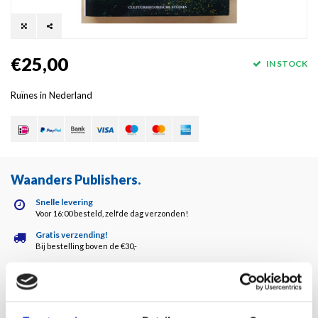
€25,00
IN STOCK
Ruïnes in Nederland
Waanders Publishers
.
Snelle levering
Voor 16:00 besteld, zelfde dag verzonden!
Gratis verzending!
Bij bestelling boven de €30,-
Waanders kwaliteit!
Altijd de hoogste kwaliteit!
Klantenservice
5 dagen per week bereikbaar!