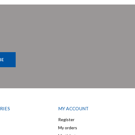
BE
RIES
MY ACCOUNT
Register
My orders