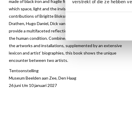
made of black iron and fragile figures open up a sensory world in
verstrekt of die ze hebben v
which space, light and the invisible take centre stage. The
contributions of Brigitte Bloksma, Helena de Freitas, Doris von
Drathen, Hugo Daniel, Dick van Broekhuizen and Rui Chafes
provide a multifaceted reflection on sculpture, perception and
the human condition. Combined with beautiful photographs of
the artworks and installations, supplemented by an extensive
lexicon and artist’ biographies, this book shows the unique
encounter between two artists.
Tentoonstelling
Museum Beelden aan Zee, Den Haag
26 juni t/m 10 januari 2027