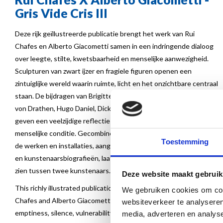
Gris Vide Cris III
Deze rijk geïllustreerde publicatie brengt het werk van Rui
Chafes en Alberto Giacometti samen in een indringende dialoog
over leegte, stilte, kwetsbaarheid en menselijke aanwezigheid.
Sculpturen van zwart ijzer en fragiele figuren openen een
zintuiglijke wereld waarin ruimte, licht en het onzichtbare centraal
staan. De bijdragen van Brigitte Bloksma, Helena de Freitas, Doris
von Drathen, Hugo Daniel, Dick van Broekhuizen en Rui Chafes
geven een veelzijdige reflectie op sculptuur, waarneming en de
menselijke conditie. Gecombineerd met prachtige fotografie van
Toestemming
de werken en installaties, aangevuld met een uitgebreid lexicon
en kunstenaarsbiografieën, laat dit boek de unieke ontmoeting
zien tussen twee kunstenaars.
Deze website maakt gebruik
This richly illustrated publication brings together the work of Rui
We gebruiken cookies om cont
Chafes and Alberto Giacometti in a compelling dialogue on
websiteverkeer te analyseren
emptiness, silence, vulnerability and human presence. Sculptures
media, adverteren en analys