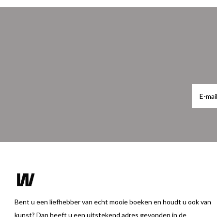
Bent u een liefhebber van echt mooie boeken en houdt u ook van
kunst? Dan heeft u een uitstekend adres gevonden in de