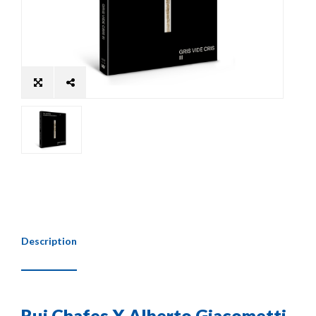
Description
Rui Chafes X Alberto Giacometti -