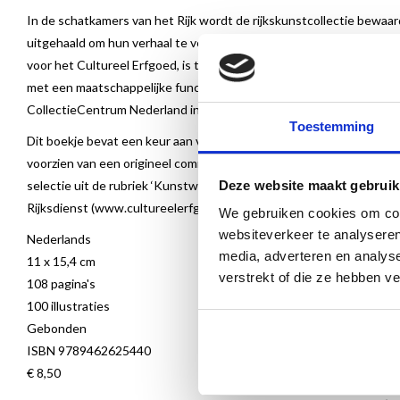
In de schatkamers van het Rijk wordt de rijkskunstcollectie bew
uitgehaald om hun verhaal te vertellen en ze te tonen aan het publiek
voor het Cultureel Erfgoed, is te zien in Nederlandse musea, rijk
met een maatschappelijke functie, en is zo zichtbaar voor het publiek.
CollectieCentrum Nederland in Amersfoort.
Toestemming
Dit boekje bevat een keur aan verrassende kunstwerken uit de collec
voorzien van een origineel commentaar. De tekst prikkelt en nodigt
Deze website maakt gebruik
selectie uit de rubriek ‘Kunstwerk van de maand’, die onderzoeks
Rijksdienst (
www.cultureelerfgoed.nl
).
We gebruiken cookies om cont
websiteverkeer te analyseren
Nederlands
media, adverteren en analys
11 x 15,4 cm
verstrekt of die ze hebben v
108 pagina's
100 illustraties
Gebonden
ISBN 9789462625440
€ 8,50