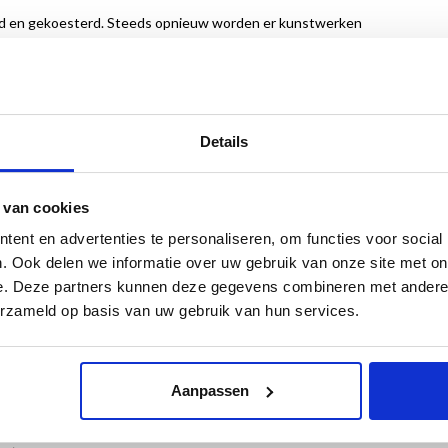
aard en gekoesterd. Steeds opnieuw worden er kunstwerken
. Een deel van de rijkscollectie die in beheer is bij de Rijksdienst
sgebouwen, Nederlandse ambassades en op tal van andere plaatsen
 Een ander deel verblijft (tijdelijk) in de depots in het
Details
tie van totaal 123.000 stuks uit de rijkskunstcollectie. Elk werk is
 uit tot herhaald bekijken van het kunstwerk. De keuze is een
 van cookies
ter/conservator Fransje Kuyvenhoven schreef op de website van de
ent en advertenties te personaliseren, om functies voor social
. Ook delen we informatie over uw gebruik van onze site met on
e. Deze partners kunnen deze gegevens combineren met andere i
erzameld op basis van uw gebruik van hun services.
Aanpassen