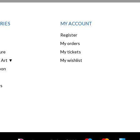
RIES
MY ACCOUNT
Register
My orders
ure
My tickets
 Art ▼
My wishlist
oon
rs