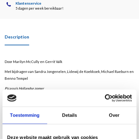
Klantenservice
5 dagen per week bereikbaar!
Description
Door Marilyn McCully en Gerrit Valk
Met bijdragen van Sandra Jongenelen, Lidewij de Koekkoek, Michael Raeburn en
Benno Tempel
Picasso’s Hollandse zomer
In Parijs, had Picasso de Nederlandse cabaretier, autocoureur en journalist Tom
Schilperoort leren kennen die hem uitnodigde om bij hem en zijn vriendin Nelly
te komen logeren in hun vakantiehuis in Schoorl. Hoewel hij hier maar enkele
Toestemming
Details
Over
weken doorbracht, is deze periode wel van betekenis geweest voor zijn
kunstenaarschap. Jaren later spreekt Picasso over ‘onvergetelijke
herinneringen’. Schilderijen als
La belle Hollandaise
(sinds 1959 in een museum
Deze website maakt gebruik van cookies