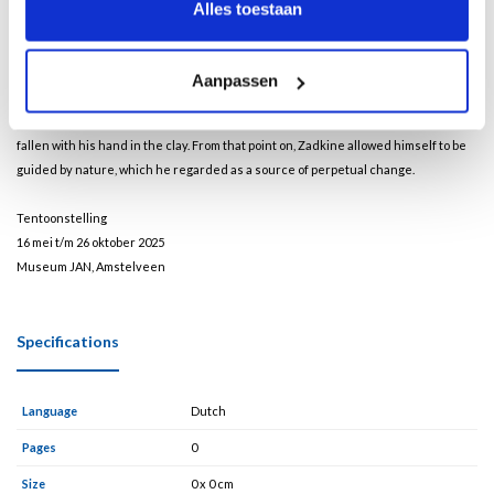
Alles toestaan
particularly identified with the latter. Just as Orpheus managed with his music to
prompt animals, plants and even rocks to dance, so the artist brought material to
life with his hands. Zadkine therefore referred to this creative metamorphosis
Aanpassen
as ‘the Orphic event’. He also turned his own life story into a myth. The idea of
becoming an artist had been revealed to him as a child, he said, when he had
fallen with his hand in the clay. From that point on, Zadkine allowed himself to be
guided by nature, which he regarded as a source of perpetual change.
Tentoonstelling
16 mei t/m 26 oktober 2025
Museum JAN, Amstelveen
Specifications
Language
Dutch
Pages
0
Size
0 x 0 cm