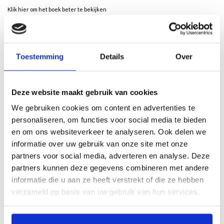
Klik hier om het boek beter te bekijken
Description
Toestemming
Details
Over
Ossip Zadkine Mens, Mythe & Metamorfose,
Myth & Metamorphosis
Deze website maakt gebruik van cookies
Door Feico Hoekstra
We gebruiken cookies om content en advertenties te
Het werk van de Russisch-Franse beeld houwer Ossip Zadkine (1888-1967) zit
personaliseren, om functies voor social media te bieden
vol mythologische figuren als Diane, Narcissus en Orpheus. In dat laatste
en om ons websiteverkeer te analyseren. Ook delen we
personage herkende hij zichzelf. Zoals Orpheus met zijn muziek dieren, planten
en zelfs stenen liet dansen, zo bracht de kunstenaar met zijn handen de materie
informatie over uw gebruik van onze site met onze
tot leven. Zadkine noemde deze scheppende metamorfose daarom ‘de orphische
partners voor social media, adverteren en analyse. Deze
gebeurte nis’. Ook van zijn eigen levensverhaal maakte hij een mythe. Het
partners kunnen deze gegevens combineren met andere
kunstenaarschap zou zich aan hem hebben geopenbaard nadat hij als kind met
informatie die u aan ze heeft verstrekt of die ze hebben
zijn hand in de klei was gevallen. Vanaf dat moment liet Zadkine zich leiden door
verzameld op basis van uw gebruik van hun services.
de natuur, die hij zag als bron van voortdurende verandering.
The work of Russian-French sculptor Ossip Zadkine (1888-1967) is full of
mythological figures, including Diane, Narcissus and Orpheus. Zadkine