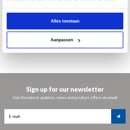
Nederlands/Engels
ISBN 9789462630178
€ 29,95
Alles toestaan
Art Fund Nyenrode is opgericht door een aantal alumni van Nyenrode Business
Universiteit die in de geest van de vorige bewoner, kunstentrepreneur Jacques
Aanpassen
Goudstikker, weer kunst op Nyenrode willen presenteren.
Sign up for our newsletter
Get the latest updates, news and product offers via email