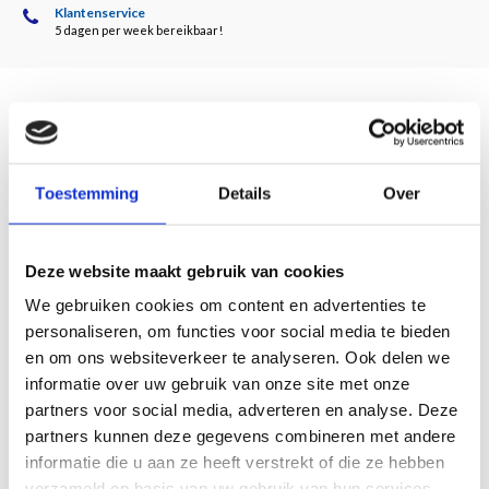
Klantenservice
5 dagen per week bereikbaar!
Description
Toestemming
Details
Over
Door Hans den Hartog Jager en Pol Schevernels
Henk en Victoria de Heus-Zomer stammen beiden uit ondernemende families.
Ondernemen beschouwen ze als een avontuur en beiden benaderen het
Deze website maakt gebruik van cookies
verzamelen van kunst ook als ondernemen. Sinds het begin van de jaren
We gebruiken cookies om content en advertenties te
negentig verzamelen Henk en Victoria kunst, waarbij ze op gepassioneerde wijze
personaliseren, om functies voor social media te bieden
gedurfde selecties voor hun verzameling durven te maken. Dit boek is daarvan
en om ons websiteverkeer te analyseren. Ook delen we
het bewijs.
informatie over uw gebruik van onze site met onze
partners voor social media, adverteren en analyse. Deze
112 pagina's
partners kunnen deze gegevens combineren met andere
23 x 28 cm
75 illustraties in kleur en zwart-wit
informatie die u aan ze heeft verstrekt of die ze hebben
gebonden
verzameld op basis van uw gebruik van hun services.