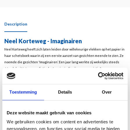
Description
Neel Korteweg - Imaginairen
Neel Korteweg heeft zich laten leiden door willekeurige vlekken op het papier in
haar schetsboek waarin zij een eerste aanzet van gezichten meende te zien. Ze
noemde die gezichten 'Imaginairen’. Een jaar lang werkte zij wekelijks steeds
één vlek uit tot een realistische Imaginair die zij puur associatief voorzag van
een naam en een geboortejaar, waar zij bovendien een intrigerende
levensbeschrijving aan toevoegde
De kunstenaar schept zo de gemeenschap die haar omringt, een wereld die
Toestemming
Details
Over
even werkelijk, als imaginair is. Of, zoals dichter Anneke Brassinga schrijft:
“Fantasie en messcherpe analyse van de moderne samenleving vloeien hier
naadloos in elkaar over. Een klein sociologisch panopticum van onze diversiteit”.
Deze website maakt gebruik van cookies
In een tijd waarin kunstmatige intelligentie vanuit voorhanden zijnde portretten
We gebruiken cookies om content en advertenties te
ontelbare variaties genereert, schept één beeldend kunstenaar hier in een
personaliseren, om functies voor social media te bieden