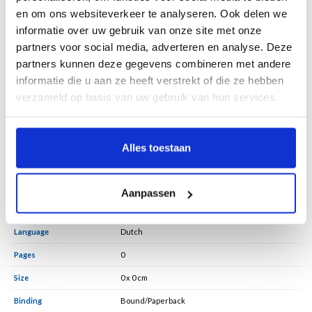
serie niet bestaande Imaginairen een nieuw universum, louter met de kracht
en om ons websiteverkeer te analyseren. Ook delen we
van fantasie en vakmanschap.
informatie over uw gebruik van onze site met onze
Met reflecties van Anneke Brassinga dichter, Ger Groot filosoof, Ronald de
partners voor social media, adverteren en analyse. Deze
Leeuw kunsthistoricus, Michel Maas schrijver, Piet Meeuse schrijver, Barber
partners kunnen deze gegevens combineren met andere
van de Pol schrijver, Rina Spigt journalist en Nico Zimmermann architect.
informatie die u aan ze heeft verstrekt of die ze hebben
Oorspronkelijk opgeleid als beeldhouwer en architect, verwierf beeldend
verzameld op basis van uw gebruik van hun services.
kunstenaar Neel Korteweg vooral bekendheid als schilder van de menselijke
gestalte en portretten. Haar werk maakt deel uit van museale en particuliere
collecties in binnen- en buitenland.
Alles toestaan
Specifications
Aanpassen
Language
Dutch
Pages
0
Size
0 x 0 cm
Binding
Bound/Paperback