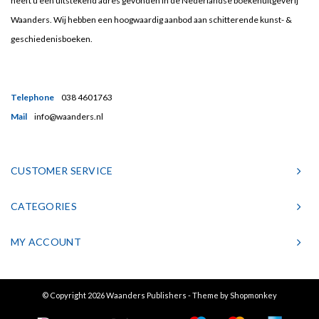
heeft u een uitstekend adres gevonden in de Nederlandse boekenuitgeverij
Waanders. Wij hebben een hoogwaardig aanbod aan schitterende kunst- &
geschiedenisboeken.
Telephone
038 4601763
Mail
info@waanders.nl
CUSTOMER SERVICE
CATEGORIES
MY ACCOUNT
© Copyright 2026 Waanders Publishers - Theme by
Shopmonkey