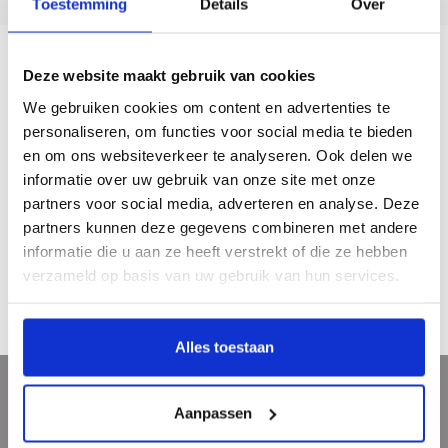
Toestemming
Details
Over
Deze website maakt gebruik van cookies
Description
We gebruiken cookies om content en advertenties te
personaliseren, om functies voor social media te bieden
Aan de hand van de verzamelingen van het Rijksmuseum geeft dit boek een
en om ons websiteverkeer te analyseren. Ook delen we
uniek beeld van de kunst van de Gouden Eeuw.
informatie over uw gebruik van onze site met onze
Jaar van uitgave: 2001
partners voor social media, adverteren en analyse. Deze
296 pagina’s
partners kunnen deze gegevens combineren met andere
gebonden
informatie die u aan ze heeft verstrekt of die ze hebben
Nederlands
verzameld op basis van uw gebruik van hun services.
€ 25,00
Alles toestaan
Sign up for our newsletter
Aanpassen
Get the latest updates, news and product offers via email