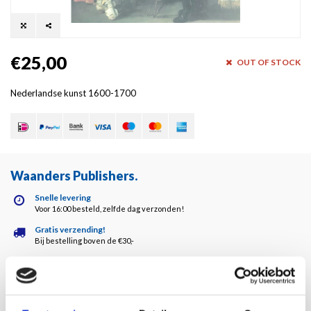
€25,00
OUT OF STOCK
Nederlandse kunst 1600-1700
Waanders Publishers
.
Snelle levering
Voor 16:00 besteld, zelfde dag verzonden!
Gratis verzending!
Bij bestelling boven de €30,-
Waanders kwaliteit!
Altijd de hoogste kwaliteit!
Klantenservice
5 dagen per week bereikbaar!