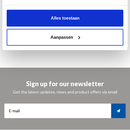
Productie: hand-made
Levertijd: 2 weken
Alles toestaan
prijs: € 129,00 (Gold-uitvoering € 175,00)
Jasmin Djerzic
is een jonge ontwerper die met zijn kleurrijke keramische
beelden speelsheid wil terugbrengen in het leven.
My Superhero,
Long Legs, The
Aanpassen
Host
bieden wij u hierbij aan, waarbij My Superhero in de door u aangegeven
kleur kan worden geleverd.
Sign up for our newsletter
Get the latest updates, news and product offers via email