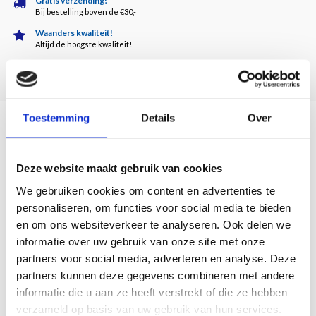
Gratis verzending!
Bij bestelling boven de €30,-
Waanders kwaliteit!
Altijd de hoogste kwaliteit!
Klantenservice
5 dagen per week bereikbaar!
Toestemming
Details
Over
Description
Deze website maakt gebruik van cookies
Volledig handgemaakt van keramiek. De vaas is verkrijgbaar in verschillende
We gebruiken cookies om content en advertenties te
bijzondere kleurbewerkingen. Jasmin Djerzic heeft een eigen delfts blauw
personaliseren, om functies voor social media te bieden
ontworpen voor een eigentijdse nostalgisch Nederlandse toevoeging in je
en om ons websiteverkeer te analyseren. Ook delen we
interieur. Daarnaast is de vaas verkrijgbaar in effen blauw, en in blauw, wit of geel
informatie over uw gebruik van onze site met onze
met 24 karaats gouden druppels.(in iedere gewenste kleur verkrijgbaar)
partners voor social media, adverteren en analyse. Deze
Iedereen wil toch een superheld in huis!
partners kunnen deze gegevens combineren met andere
Afmetingen: 27,5 x 15 x 11,5 cm
informatie die u aan ze heeft verstrekt of die ze hebben
Gewicht: 1060 gram
verzameld op basis van uw gebruik van hun services.
Materiaal: keramiek