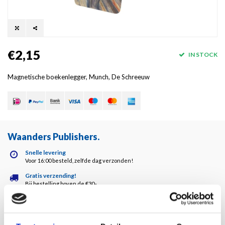
€2,15
IN STOCK
Magnetische boekenlegger, Munch, De Schreeuw
Waanders Publishers
.
Snelle levering
Voor 16:00 besteld, zelfde dag verzonden!
Gratis verzending!
Bij bestelling boven de €30,-
Waanders kwaliteit!
Altijd de hoogste kwaliteit!
Klantenservice