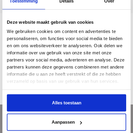
Toestemming
Details
Over
5 dagen per week bereikbaar!
Deze website maakt gebruik van cookies
Description
We gebruiken cookies om content en advertenties te
personaliseren, om functies voor social media te bieden
en om ons websiteverkeer te analyseren. Ook delen we
Magnetische boekenlegger met afbeelding van Edvard Munch, de Schreeuw.
informatie over uw gebruik van onze site met onze
Handig in gebruik en leuk om cadeau te doen. Deze magnetische boekenleggers
partners voor social media, adverteren en analyse. Deze
klemmen om de bladzijden heen en valt zo niet uit uw boek.
partners kunnen deze gegevens combineren met andere
Afmetingen boekenlegger: 4,9 x 10,5 cm
informatie die u aan ze heeft verstrekt of die ze hebben
Materiaal: karton met magneet
verzameld op basis van uw gebruik van hun services.
Gewicht per boekenlegger: +/- 6 gram
Alles toestaan
Sign up for our newsletter
Aanpassen
Get the latest updates, news and product offers via email