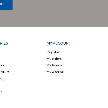
BE
RIES
MY ACCOUNT
Register
My orders
ure
My tickets
 Art ▼
My wishlist
oon
rs