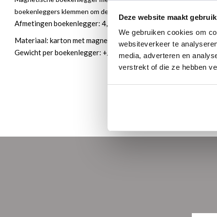
boekenleggers klemmen om de bladzijden heen en valt zo niet uit u
Deze website maakt gebruik
Afmetingen boekenlegger: 4,9 x 10,5 cm
We gebruiken cookies om cont
Materiaal: karton met magneet
websiteverkeer te analyseren
Gewicht per boekenlegger: +/- 6 gram
media, adverteren en analys
verstrekt of die ze hebben v