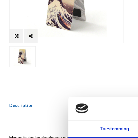
Description
Toestemming
Magnetische boekenlegger met afbeelding van Hokusai, De grote go