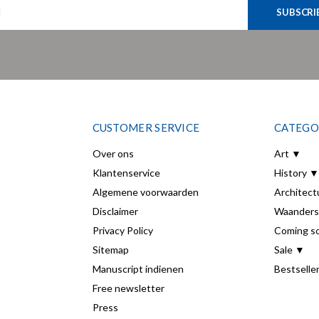
SUBSCRI
CUSTOMER SERVICE
CATEGO
Over ons
Art ▼
Klantenservice
History ▼
Algemene voorwaarden
Architect
Disclaimer
Waanders
Privacy Policy
Coming s
Sitemap
Sale ▼
Manuscript indienen
Bestselle
Free newsletter
Press