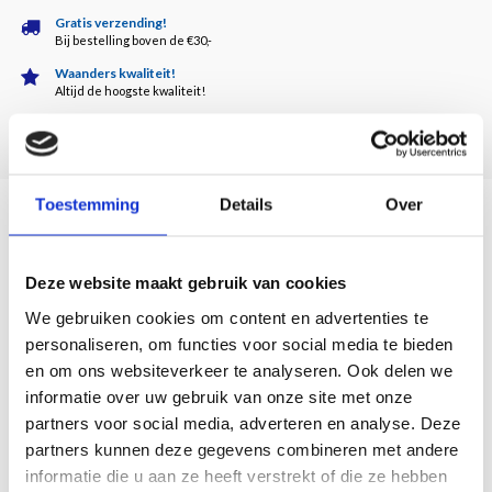
Gratis verzending!
Bij bestelling boven de €30,-
Waanders kwaliteit!
Altijd de hoogste kwaliteit!
Klantenservice
5 dagen per week bereikbaar!
Toestemming
Details
Over
Description
Deze website maakt gebruik van cookies
We gebruiken cookies om content en advertenties te
Hooggeëerd bezoek! Deze lange poten zijn unieke sfeerbrengers bij ieder diner.
personaliseren, om functies voor social media te bieden
Deze lange poten zijn uitgevoerd in stevig resin en verkrijgbaar in verschillende
en om ons websiteverkeer te analyseren. Ook delen we
opvallende kleuren. De oranje poten zijn echte eyecatchers. De dual color is een
informatie over uw gebruik van onze site met onze
letterlijke vertaling van de kleine Zilverreiger! En dan zijn de Long Legs ook nog
partners voor social media, adverteren en analyse. Deze
in het goud beschikbaar. Een hippe uitbarsting van Moeder Natuur.
partners kunnen deze gegevens combineren met andere
informatie die u aan ze heeft verstrekt of die ze hebben
Afmetingen: 29 x 9 x 9 cm