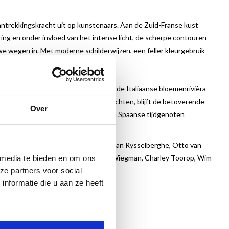
trekkingskracht uit op kunstenaars. Aan de Zuid-Franse kust
dering en onder invloed van het intense licht, de scherpe contouren
uwe wegen in. Met moderne schilderwijzen, een feller kleurgebruik
hebben gewerkt aan de Côte d’azur, de Italiaanse bloemenrivièra
nstenaars hun blik ook landinwaarts richten, blijft de betoverende
Over
verse werken van Franse, Belgische en Spaanse tijdgenoten
kind, Pierre-Auguste Renoir, Théo Van Rysselberghe, Otto van
Israels, Hendrik Jan Wolter, Matthieu Wiegman, Charley Toorop, Wim
 media te bieden en om ons
ze partners voor social
nformatie die u aan ze heeft