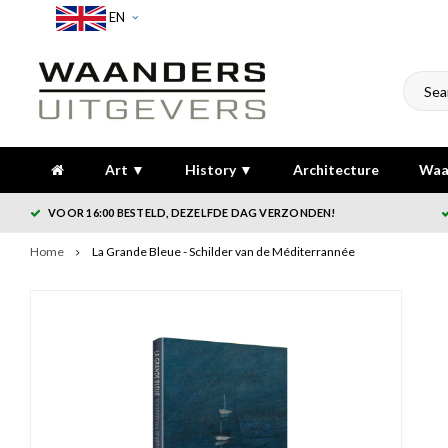
EN
Art ▼
History ▼
Architecture
Waa
VOOR 16:00 BESTELD, DEZELFDE DAG VERZONDEN!
Home
La Grande Bleue - Schilder van de Méditerrannée