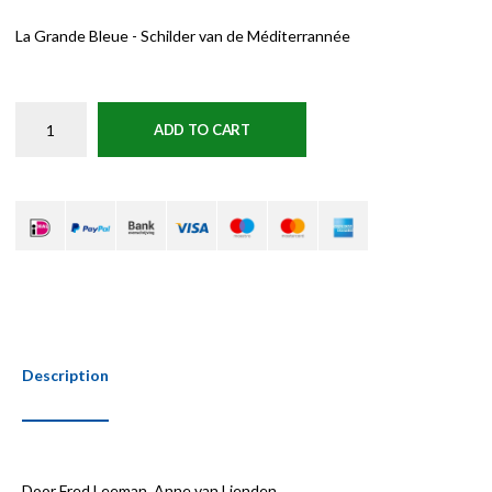
La Grande Bleue - Schilder van de Méditerrannée
ADD TO CART
Description
Door Fred Leeman, Anne van Lienden