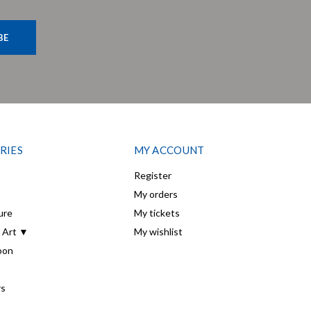
BE
RIES
MY ACCOUNT
Register
My orders
ure
My tickets
 Art ▼
My wishlist
oon
rs