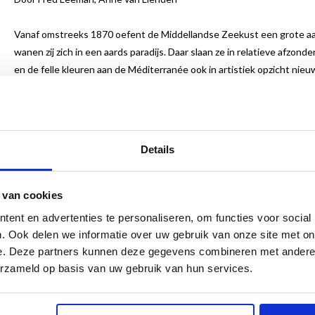
Vanaf omstreeks 1870 oefent de Middellandse Zeekust een grote aan
wanen zij zich in een aards paradijs. Daar slaan ze in relatieve afzon
en de felle kleuren aan de Méditerranée ook in artistiek opzicht nie
en een uitgesproken vormentaal tot gevolg.
La Grande Bleue
toont schilderijen van Nederlandse kunstenaars die 
en op de eilanden Capri, Mallorca, Corsica en Sicilië. Hoewel deze ku
Details
azuurblauwe waterspiegel van de Middellandse Zee altijd vlakbij. Di
verhelderen de internationale context waarbinnen zij opereerden.
 van cookies
Met werk van onder anderen: Gustave Courbet, Johan Barthold Jong
Rees, Leo Gestel, Else Berg, Jan Sluijters, Kees van Dongen, Isaac 
ent en advertenties te personaliseren, om functies voor social
. Ook delen we informatie over uw gebruik van onze site met on
Oepts, Geer van Velde, Piet Moget, Yves Klein.
e. Deze partners kunnen deze gegevens combineren met andere i
erzameld op basis van uw gebruik van hun services.
Nederlands
23 x 28 cm
128 pagina’s