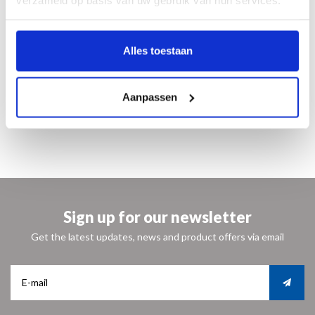
160 pagina’s
23 x 28 cm
95 illustraties in kleur en 50 in zwart-wit
Alles toestaan
paperback
Nederlands
ISBN 9789462620926
Aanpassen
€ 24,95
Sign up for our newsletter
Get the latest updates, news and product offers via email