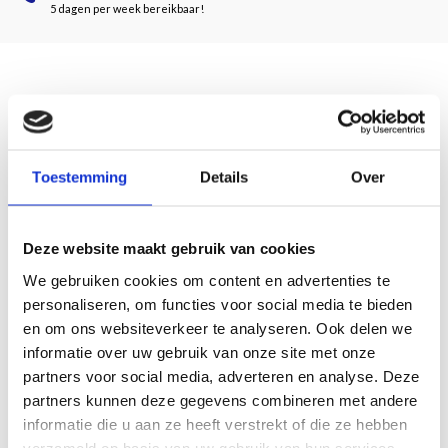
5 dagen per week bereikbaar!
Description
Buffa – gevestigd in de Amsterdamse Kalverstraat – gaf vele prenten uit die door
Toestemming
Details
Over
onder andere het Koningshuis, het Rijksmuseum en het Teylers Museum
werden gekocht. Vanaf 1840 verkochten zij steeds meer schilderijen van onder
meer de Haagse School zoals Jozef Israëls, J.H. Weissenbruch en de gebroeders
Deze website maakt gebruik van cookies
Maris, de kunstenaars uit het Franse Barbizon, Amsterdamse Impressionisten
zoals George Hendrik Breitner en Isaac Israels en van modernisten als Kees van
We gebruiken cookies om content en advertenties te
Dongen en Jan Sluijters.
personaliseren, om functies voor social media te bieden
Dit boek gaat over vriendschappen en relaties. Die contacten stimuleerden op
en om ons websiteverkeer te analyseren. Ook delen we
hun beurt weer de koop en verkoop van kunstwerken. Aan de hand van onder
informatie over uw gebruik van onze site met onze
meer kunstenaar en verzamelaar William Singer, kunstenaar Kees van Dongen
partners voor social media, adverteren en analyse. Deze
en Van Gogh-expert Jacob Baart de la Faille, wordt de fascinerende
partners kunnen deze gegevens combineren met andere
geschiedenis van deze negentiende-eeuwse kunsthandel en de werkwijze van
informatie die u aan ze heeft verstrekt of die ze hebben
de eigenaars van Buffa beschreven.
verzameld op basis van uw gebruik van hun services.