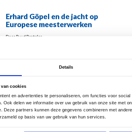
Erhard Göpel en de jacht op
Europese meesterwerken
Door Ruud Breteler
Kunst voor de Führer Erhard Göpel en de jacht op Europese
meesterwerken Tijdens de Tweede Wereldoorlog spelen
kunsthistorici een cruciale rol in de systematische roof van
Details
kunstwerken. Eén van hen is Erhard Göpel (1906-1966), een
intelligente, cultureel belezen man die zich met volle overtuiging
 van cookies
inzet voor het naziregime. Als vertegenwoordiger van de
beruchte Sonderauftrag Linz is hij verantwoordelijk voor het
ent en advertenties te personaliseren, om functies voor social
. Ook delen we informatie over uw gebruik van onze site met on
verwerven van honderden topwerken uit Nederland, België,
e. Deze partners kunnen deze gegevens combineren met andere i
Frankrijk en Oostenrijk – bestemd voor Hitlers gedroomde
erzameld op basis van uw gebruik van hun services.
Führermuseum. De gevolgen van zijn werkzaamheden zijn tot op
de dag van vandaag aanwijsbaar: een aantal van de circa 1.500