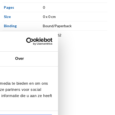
Pages
0
Size
0 x 0 cm
Binding
Bound/Paperback
ISBN
978946262
Over
 media te bieden en om ons
ze partners voor social
nformatie die u aan ze heeft