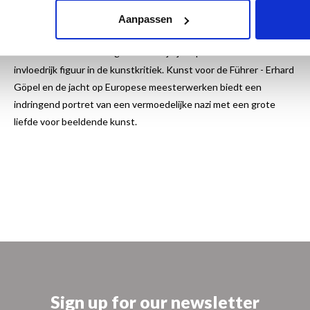
kunstwerken die hij in deze landen voor Hitler heeft geroofd
wordt nog altijd vermist. De biografie volgt Göpel vanaf zijn jeugd,
Aanpassen
via zijn vormingsjaren als kunstcriticus, tot zijn actieve rol als
kunstrover. Na de oorlog herstelt hij zijn reputatie en wordt een
invloedrijk figuur in de kunstkritiek. Kunst voor de Führer - Erhard
Göpel en de jacht op Europese meesterwerken biedt een
indringend portret van een vermoedelijke nazi met een grote
liefde voor beeldende kunst.
Sign up for our newsletter