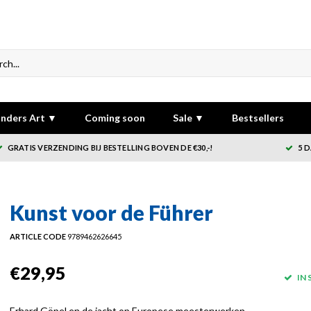
nders Art ▼
Coming soon
Sale ▼
Bestsellers
GRATIS VERZENDING BIJ BESTELLING BOVEN DE €30,-!
5 
Kunst voor de Führer
ARTICLE CODE
9789462626645
€29,95
IN
Erhard Göpel en de jacht op Europese meesterwerken