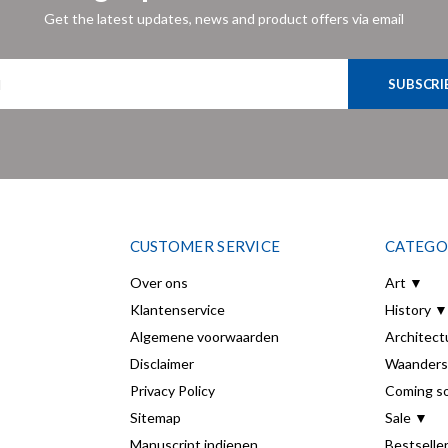
Get the latest updates, news and product offers via email
SUBSCRI
CUSTOMER SERVICE
CATEGO
Over ons
Art ▼
Klantenservice
History ▼
Algemene voorwaarden
Architect
Disclaimer
Waanders
Privacy Policy
Coming s
Sitemap
Sale ▼
Manuscript indienen
Bestselle