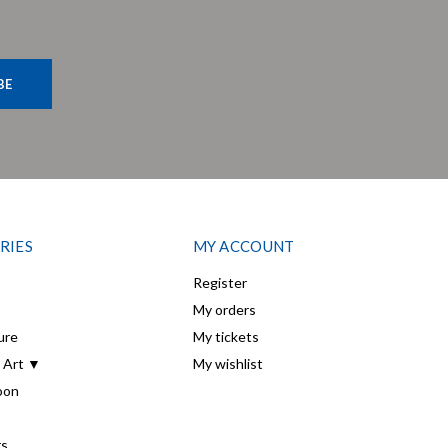
BE
RIES
MY ACCOUNT
Register
My orders
ure
My tickets
 Art ▼
My wishlist
oon
rs