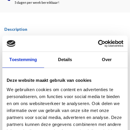
5 dagen per week bereikbaar!
Description
Door Kim Ouweleen
Kamagurka, het pseudoniem van Luc Charles Zeebroek (Nieuwpoort, 1956), is
Toestemming
Details
Over
vooral befaamd als cartoonist. Al jaren maakt hij dagelijks een tekening voor de
voorpagina van
NRC Handelsblad
, waarin hij op humoristische, soms choquerende
wijze inspeelt op het nieuws.
Deze website maakt gebruik van cookies
Kamagurka staat bekend om zijn onnavolgbaar absurdisme. Humor is de leidraad
We gebruiken cookies om content en advertenties te
in zijn repertoire, dat meer omvat dan tekeningen: sinds zijn tentoonstelling
Tour
personaliseren, om functies voor social media te bieden
de Trance
in het Stedelijk Museum te Amsterdam (2002), is hij steeds meer gaan
en om ons websiteverkeer te analyseren. Ook delen we
schilderen. Zijn werk schommelt tussen de tegenstellingen van het absurde, de
informatie over uw gebruik van onze site met onze
sluimerende fantasieën van het surrealisme, de kinderlijke uitbundigheid van
partners voor social media, adverteren en analyse. Deze
Cobra, de doeltreffendheid van de Vlaamse klare lijn, het mysterie van het
partners kunnen deze gegevens combineren met andere
beeld, de wederzijdse afhankelijkheid van beeld en taal en de antiautoritaire