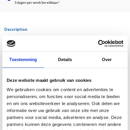
5 dagen per week bereikbaar!
Description
Door Kim Ouweleen
Kamagurka, het pseudoniem van Luc Charles Zeebroek (Nieuwpoort, 1956), is
Toestemming
Details
Over
vooral befaamd als cartoonist. Al jaren maakt hij dagelijks een tekening voor de
voorpagina van
NRC Handelsblad
, waarin hij op humoristische, soms choquerende
wijze inspeelt op het nieuws.
Deze website maakt gebruik van cookies
Kamagurka staat bekend om zijn onnavolgbaar absurdisme. Humor is de leidraad
We gebruiken cookies om content en advertenties te
in zijn repertoire, dat meer omvat dan tekeningen: sinds zijn tentoonstelling
Tour
personaliseren, om functies voor social media te bieden
de Trance
in het Stedelijk Museum te Amsterdam (2002), is hij steeds meer gaan
en om ons websiteverkeer te analyseren. Ook delen we
schilderen. Zijn werk schommelt tussen de tegenstellingen van het absurde, de
informatie over uw gebruik van onze site met onze
sluimerende fantasieën van het surrealisme, de kinderlijke uitbundigheid van
partners voor social media, adverteren en analyse. Deze
Cobra, de doeltreffendheid van de Vlaamse klare lijn, het mysterie van het
partners kunnen deze gegevens combineren met andere
beeld, de wederzijdse afhankelijkheid van beeld en taal en de antiautoritaire