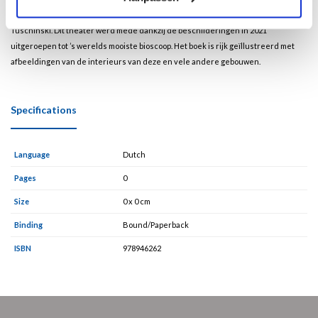
Steenwijk of de Art Deco beschildering in het Amsterdamse Koninklijk Theater
Tuschinski. Dit theater werd mede dankzij de beschilderingen in 2021
uitgeroepen tot ’s werelds mooiste bioscoop. Het boek is rijk geïllustreerd met
afbeeldingen van de interieurs van deze en vele andere gebouwen.
Specifications
Language
Dutch
Pages
0
Size
0 x 0 cm
Binding
Bound/Paperback
ISBN
978946262