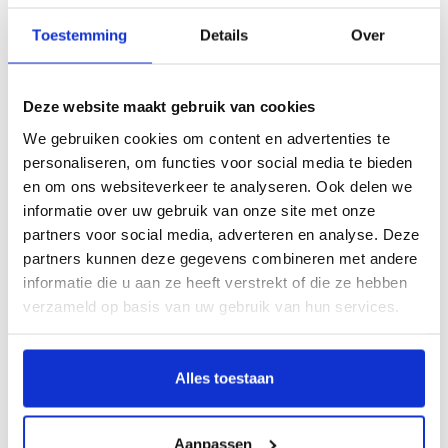
Klik hier om het boek beter te bekijken
Toestemming
Details
Over
Description
Deze website maakt gebruik van cookies
Interieurschilderkunst van formaat
We gebruiken cookies om content en advertenties te
personaliseren, om functies voor social media te bieden
Nederlandse decoratieve schilderingen
en om ons websiteverkeer te analyseren. Ook delen we
1840-1940
informatie over uw gebruik van onze site met onze
Door Hans van Herwijnen
partners voor social media, adverteren en analyse. Deze
partners kunnen deze gegevens combineren met andere
Deze publicatie gaat over de decoratieve schilderkunst in Nederlandse
informatie die u aan ze heeft verstrekt of die ze hebben
woonhuizen en openbare gebouwen tussen 1840 en 1940. Een
verzameld op basis van uw gebruik van hun services.
plafondschildering, schouwstuk of deurdecoratie vormde doorgaans een
onderdeel van de totale aankleding van het interieur, waaronder de
betimmering, het stucwerk, het meubilair, de verlichting en de stoffering. Veel
Alles toestaan
interieurschilderkunst is verdwenen of bevindt zich in gebouwen die niet voor
het publiek toegankelijk zijn. Een aantal is wel te bezichtigen, zoals de
monumentale schilderkunstige decoratie van het trappenhuis in Paleis Het Loo,
Aanpassen
de prachtige Nieuwe Kunst wandschilderingen in villa Rams Woerthe in