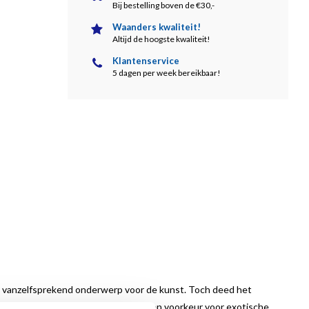
Bij bestelling boven de €30,-
Waanders kwaliteit!
Altijd de hoogste kwaliteit!
Klantenservice
5 dagen per week bereikbaar!
o’n vanzelfsprekend onderwerp voor de kunst. Toch deed het
 schilderkunst. Bonte boeketten en een voorkeur voor exotische