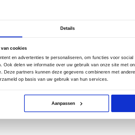
bloemsoorten kenmerken het genre, evenals een hoge graad van perfec
daarmee behaalden de bloemenschilders grote successen, niet alleen 
opkomst van het bloemstilleven in de zeventiende eeuw was nauw ve
Details
Leidse hortus bloeiden de eerste tulpen. Kunst, natuur en wetensch
maakten furore in de bloemenkunst. De schilderijen van Ambrosius 
meest geliefde schilderijen van het Mauritshuis.
 van cookies
Nederlands
ent en advertenties te personaliseren, om functies voor social
23,5 x 29 cm
. Ook delen we informatie over uw gebruik van onze site met on
144 pagina’s
e. Deze partners kunnen deze gegevens combineren met andere i
160 illustraties
erzameld op basis van uw gebruik van hun services.
Luxe paperback
ISBN 9789462623552
€ 23,95
Aanpassen
UITVERKOCHT