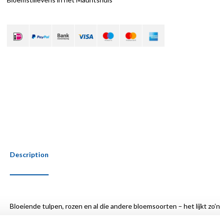
Description
Bloeiende tulpen, rozen en al die andere bloemsoorten – het lijkt z
bloemstilleven pas na 1600 zijn intrede in de Hollandse en Vlaamse