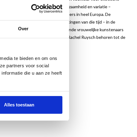
tie in de uitvoering. Precisie, zeldzaamheid en variatie –
in Nederland maar bij kunstliefhebbers in heel Europa. De
rweven met de botanische ontdekkingen van die tijd – in de
Over
ap gingen hand in hand en verschillende vrouwelijke kunstenaars
Bosschaert, Jan Davidsz de Heem en Rachel Ruysch behoren tot de
 media te bieden en om ons
ze partners voor social
nformatie die u aan ze heeft
Alles toestaan