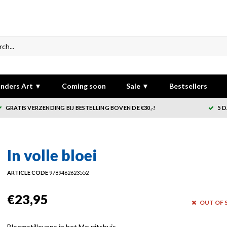
nders Art ▼
Coming soon
Sale ▼
Bestsellers
GRATIS VERZENDING BIJ BESTELLING BOVEN DE €30,-!
5 
In volle bloei
ARTICLE CODE
9789462623552
€23,95
OUT OF 
Bloemstillevens in het Mauritshuis