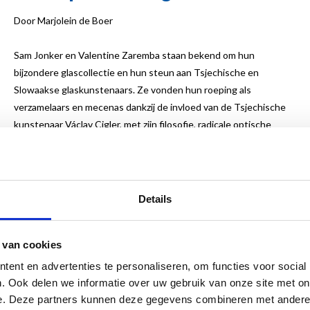
Door Marjolein de Boer
Sam Jonker en Valentine Zaremba staan bekend om hun
bijzondere glascollectie en hun steun aan Tsjechische en
Slowaakse glaskunstenaars. Ze vonden hun roeping als
verzamelaars en mecenas dankzij de invloed van de Tsjechische
kunstenaar Václav Cigler, met zijn filosofie, radicale optische
sculpturen.
Als verzamelend paar waren ze allesbehalve conventioneel. Sam,
afkomstig uit een Gronings winkeliersgezin, maakte carrière in de
Details
financiële sector. Van 1975 tot 2000 kende hij iedereen die er
toe deed en werd gezien als het prototype van het poldermodel.
Zijn partner, Valentine, die hij ‘de Balinese prinses’ noemde, had
 van cookies
een bewogen jeugd in Indonesië en Nederland, maar sprak daar
ent en advertenties te personaliseren, om functies voor social
weinig over. Ze was gul, gastvrij en bracht een eigenzinnige
. Ook delen we informatie over uw gebruik van onze site met on
charme en levensvreugde met zich mee.
e. Deze partners kunnen deze gegevens combineren met andere i