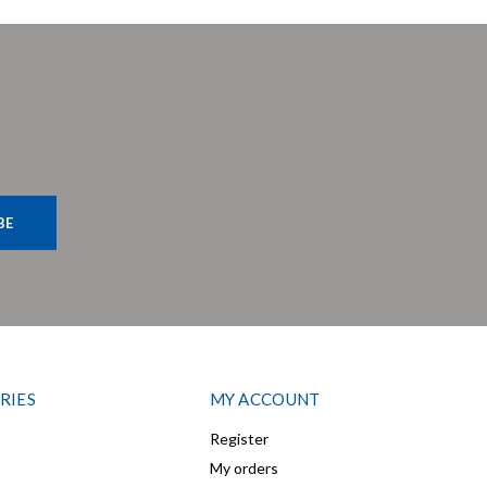
BE
RIES
MY ACCOUNT
Register
My orders