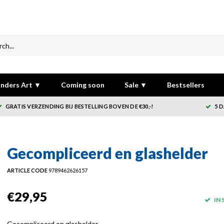
nders Art ▼
Coming soon
Sale ▼
Bestsellers
GRATIS VERZENDING BIJ BESTELLING BOVEN DE €30,-!
5 
Gecompliceerd en glashelder
ARTICLE CODE
9789462626157
€29,95
IN
Gecompliceerd en glashelder