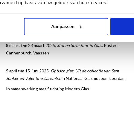
In deze dubbelbiografie wordt op een levendige manier verteld
erzameld op basis van uw gebruik van hun services.
hoe hun levens elkaar kruisten en zich samen ontvouwden. Een
prachtig eerbetoon aan hun unieke levenspad en de open,
genereuze manier waarop zij in het leven stonden.
Aanpassen
Tentoonstelling:
8 maart t/m 23 maart 2025,
Stof en Structuur in Glas
, Kasteel
Cannenburch, Vaassen
5 april t/m 15 juni 2025,
Optisch glas. Uit de collectie van Sam
Jonker en Valentine Zaremba
, in Nationaal Glasmuseum Leerdam
In samenwerking met Stichting Modern Glas