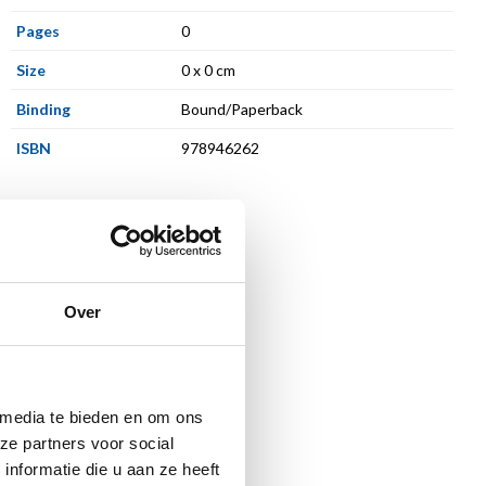
Pages
0
Size
0 x 0 cm
Binding
Bound/Paperback
ISBN
978946262
Over
 media te bieden en om ons
ze partners voor social
nformatie die u aan ze heeft