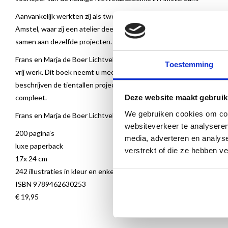
Aanvankelijk werkten zij als twee individuele kunstenaars. Niet vee
Amstel, waar zij een atelier deelden. Vanaf 1970 gingen zij nog ee
samen aan dezelfde projecten.
Frans en Marja de Boer Lichtveld waren succesvol. In ruim 45 jaar
Toestemming
vrij werk. Dit boek neemt u mee langs de lange reeks van beelden i
beschrijven de tientallen projecten op een buitengewoon levendige 
compleet.
Deze website maakt gebruik
We gebruiken cookies om cont
Frans en Marja de Boer Lichtveld, vormen een uitzonderlijk duo in
websiteverkeer te analyseren
200 pagina’s
media, adverteren en analys
luxe paperback
verstrekt of die ze hebben v
17x 24 cm
242 illustraties in kleur en enkele in zwart-wit
ISBN 9789462630253
€ 19,95