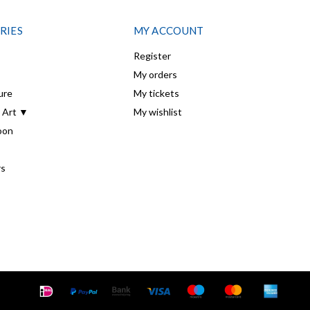
RIES
MY ACCOUNT
Register
My orders
ure
My tickets
 Art ▼
My wishlist
oon
rs