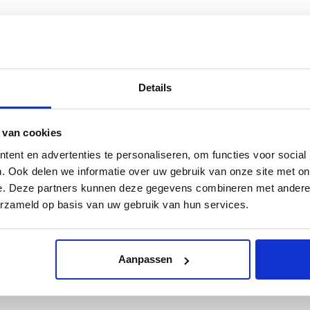
l later betrokken zij een voormalige school in Ouderkerk aan de
n stap verder, zij werden een kunstenaarsduo en werkten voortaan
 voltooiden zij samen een ongekende hoeveelheid opdrachten en veel
Details
n de openbare ruimte. Piet Augustijn en Lloyd W. Benjamin III
wijze. Meer dan 240 foto’s, veelal in kleur, maken het beeld
 van cookies
ent en advertenties te personaliseren, om functies voor social
 de Nederlandse kunstgeschiedenis.
. Ook delen we informatie over uw gebruik van onze site met on
e. Deze partners kunnen deze gegevens combineren met andere i
erzameld op basis van uw gebruik van hun services.
Aanpassen