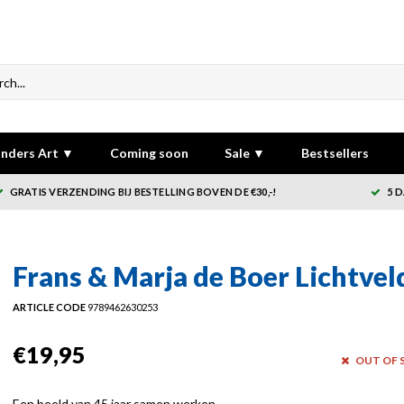
nders Art ▼
Coming soon
Sale ▼
Bestsellers
GRATIS VERZENDING BIJ BESTELLING BOVEN DE €30,-!
5 
Frans & Marja de Boer Lichtvel
ARTICLE CODE
9789462630253
€19,95
OUT OF 
Een beeld van 45 jaar samen werken.