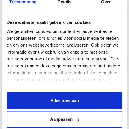
Toestemming
Details
Over
Description
Deze website maakt gebruik van cookies
We gebruiken cookies om content en advertenties te
Door o.a. Lieke Wijnia
personaliseren, om functies voor social media te bieden
De mens heeft altijd vol verwondering en vragen naar zichzelf en zijn omgeving
en om ons websiteverkeer te analyseren. Ook delen we
gekeken. Zowel religie als wetenschap bieden manieren om de wereld te
informatie over uw gebruik van onze site met onze
begrijpen en vat te krijgen op de plek van de mens daarin. Opvallend genoeg
partners voor social media, adverteren en analyse. Deze
wordt de onderlinge verhouding tussen religie en wetenschap, vooral de laatste
partners kunnen deze gegevens combineren met andere
anderhalve eeuw, als vijandig en conflictueus gezien. Het zouden gezworen
informatie die u aan ze heeft verstrekt of die ze hebben
vijanden zijn, die niet naast of met elkaar kunnen bestaan. Dit hardnekkige idee
verzameld op basis van uw gebruik van hun services.
is echter onterecht en bovendien eenzijdig.
De schepping van de wetenschap
neemt u mee op een ontdekkingsreis door de
natuurwetenschappen in West-Europa, vanaf de zestiende eeuw tot nu. De
Alles toestaan
ontwikkeling van astronomie, anatomie, biologie en geologie blijkt niet te
begrijpen zonder de rol van het christendom. De onderlinge verhouding tussen
religie en wetenschap, zo laten de experts in hun bijdragen in dit boek zien, is al
Aanpassen
eeuwenlang juist heel dynamisch, veelzijdig en kleurrijk.