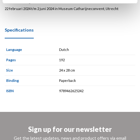
Tentoonstelling
22 februari 2024 t/m 2 juni 2024 in Museum Catharijneconvent, Utrecht
Specifications
Language
Dutch
Pages
192
Size
24 x 28 cm
Binding
Paperback
ISBN
9789462625242
Sign up for our newsletter
Get the latest updates, news and product offers via email