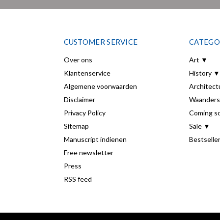
CUSTOMER SERVICE
CATEGO
Over ons
Art ▼
Klantenservice
History ▼
Algemene voorwaarden
Architect
Disclaimer
Waanders
Privacy Policy
Coming s
Sitemap
Sale ▼
Manuscript indienen
Bestselle
Free newsletter
Press
RSS feed