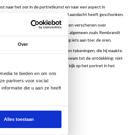
nst naar het oor in de portretkunst en naar een aspect in
reven is over Rembrandt, nooit iemand aandacht heeft geschonken.
 van Rembrandt. Er zijn ettelijke boeken verschenen over
nd, haargroei of de fysionomie in het algemeen zoals Rembrandt
riel (1950, Amsterdam) voegt daar nog iets aan toe: de oren.
Over
rtretteert in de talloze schilderijen en tekeningen, die hij maakte.
ot en met zijn eigen afstaande oren. Hij kwam tot de ontdekking: niet
rvan is een boek met een hernieuwde kijk op het portret in het
 media te bieden en om ons
ze partners voor social
nformatie die u aan ze heeft
Alles toestaan