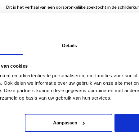
Dit is het verhaal van een oorspronkelijke zoektocht in de schilderku
Rembrandts zelfportretten, waaraan tot nog toe in alles wat gesch
Al eeuwenlang is er door velen intensief gekeken naar de portretten
Rembrandts kleurgebruik, penseelvoering, over de neus, de ogen, mo
die verbeeldde in zijn zelfportretten. Beeldend kunstenaar Jan van D
Details
Die 'ontdekking' heeft alles te maken met hoe Jan van Driel zichzelf po
Daarin geeft hij een eerlijk en helder beeld van zijn eigen uiterlijk t
 van cookies
alleen hijzelf heeft flaporen, ook Rembrandt had die. Het gevolg daa
algemeen en op de zelfportretten van Rembrandt in het bijzonder.
ent en advertenties te personaliseren, om functies voor social
. Ook delen we informatie over uw gebruik van onze site met on
144 pagina’s
e. Deze partners kunnen deze gegevens combineren met andere i
gebonden
erzameld op basis van uw gebruik van hun services.
24 x 28,5 cm
143 illustraties in kleur en 13 in zwart-wit,
ISBN 9789462622265
Aanpassen
€ 24,95
UITVERKOCHT