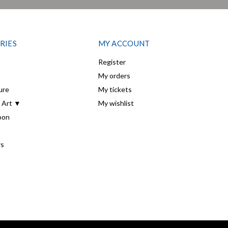
RIES
MY ACCOUNT
Register
My orders
ure
My tickets
 Art ▼
My wishlist
oon
rs