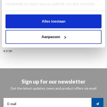
Daarnaast wordt het zeer actuele probleem van roofkunst en restitutie
verzameld op basis van uw gebruik van hun services.
besproken. Nederlandse musea erkennen nog te weinig hoezeer de verrijking
van hun collecties verbonden is met de Holocaust, en in de discussie over de
teruggave van kunstwerken liggen antisemitische argumenten op de loer.
Alles toestaan
Nederlands
17 x 24 cm
64 pagina’s
Aanpassen
Paperback
ISBN 9789462624399
€ 17,50
Sign up for our newsletter
Get the latest updates, news and product offers via email