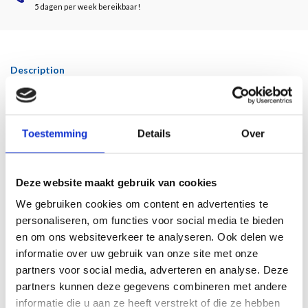
5 dagen per week bereikbaar!
Description
Door: Gregor Langfeld
We leven in tijden van toenemend rechtsextremisme, racisme en populisme.
Toestemming
Details
Over
Daarom rijst de vraag: is het oude nationaalsocialisme nu eigenlijk wel verwerkt
e
of overwonnen, zoals vaak wordt geponeerd? Is het in de 21
eeuw inderdaad
minder relevant in het onderwijs en de herdenkingscultuur?
Deze website maakt gebruik van cookies
Gregor Langfeld onderzoekt deze kwesties voor de huidige kunstwereld. Hij laat
We gebruiken cookies om content en advertenties te
zien hoe de nationaalsocialistische tweedeling tussen nazikunst en ontaarde
personaliseren, om functies voor social media te bieden
kunst na 1945 werd voortgezet, maar met een omgekeerde waardering. Enerzijds
en om ons websiteverkeer te analyseren. Ook delen we
zijn door deze zwart-witvisie bepaalde kunstvormen en kunstenaars nog altijd
informatie over uw gebruik van onze site met onze
merkwaardig taboe of juist gecanoniseerd. Anderzijds dreigt in een recente
partners voor social media, adverteren en analyse. Deze
tegenbeweging de wél tentoongestelde nazikunst niet ingebed te worden in
partners kunnen deze gegevens combineren met andere
haar fascistische context.
informatie die u aan ze heeft verstrekt of die ze hebben