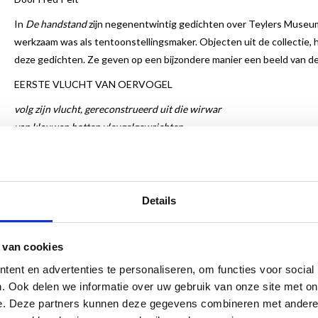
In
De handstand
zijn negenentwintig gedichten over Teylers Museum 
werkzaam was als tentoonstellingsmaker. Objecten uit de collecti
deze gedichten. Ze geven op een bijzondere manier een beeld van d
EERSTE VLUCHT VAN OERVOGEL
volg zijn vlucht, gereconstrueerd uit die wirwar
van klauwen botten vleugelgewrichten,
een enkele dwarrelende veer.
Hoe hij over de rand van de tak
kijkt, de reptielenbek geopend.
Details
Versteend van het moeten
 van cookies
Hoe hij zich in een eerste poging
boven de groeve verheft.
ent en advertenties te personaliseren, om functies voor social
. Ook delen we informatie over uw gebruik van onze site met on
Leg je oor maar te luisteren.
e. Deze partners kunnen deze gegevens combineren met andere i