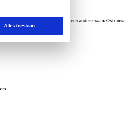
r te zijn dan werd gedacht. Het kreeg een andere naam: Ostromia
Alles toestaan
lem