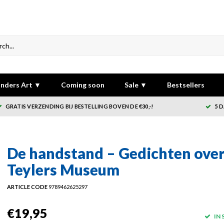
nders Art ▼
Coming soon
Sale ▼
Bestsellers
GRATIS VERZENDING BIJ BESTELLING BOVEN DE €30,-!
5 
De handstand – Gedichten ove
Teylers Museum
ARTICLE CODE
9789462625297
€19,95
IN