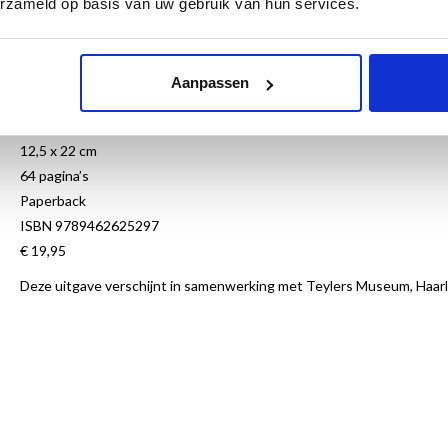
erzameld op basis van uw gebruik van hun services.
Hoor het in steen gestorte
opfladderen
.
Teylers fossiel van de Archeopteryx lithographia bleek in 2017 oude
Aanpassen
crassipes. Deze ‘oervogel’ leefde zo’n 150 miljoen jaar geleden.
Nederlands
12,5 x 22 cm
64 pagina’s
Paperback
ISBN 9789462625297
€ 19,95
Deze uitgave verschijnt in samenwerking met Teylers Museum, Haar