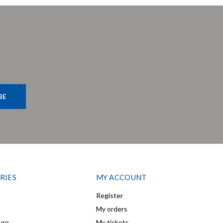
BE
RIES
MY ACCOUNT
Register
My orders
ure
My tickets