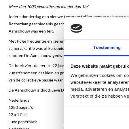
Meer dan 1000 exposities op minder dan 1m²
Iedere donderdag een nieuwe tentoonstelling, zonder ook maar een w
Rotterdam geschiedenis geschreven. In de vitrine aan de gevel v
Aanschouw was een feit.
Met hoge frequentie en ijzeren regelmaat volgde een lange reeks 
Toestemming
zomervakantie was of kerstmis: de kleinste galerie van Rotterdam 
sloot en De Aanschouw gedwongen was te verhuizen.
Dit boek viert de eerste 22 jaar en ruim 1100 tentoonstellingen 
Deze website maakt gebruik
kunstfenomeen dat klein en groots tegelijk is. Het is een ode aan 
We gebruiken cookies om cont
van de collectieve passie waar De Aanschouw al die jaren op heef
websiteverkeer te analyseren
media, adverteren en analys
De Aanschouw is dood. Leve De Aanschouw!
verstrekt of die ze hebben v
Nederlands
1280 pagina’s
12 x 17 cm
Luxe paperback
Nederlands