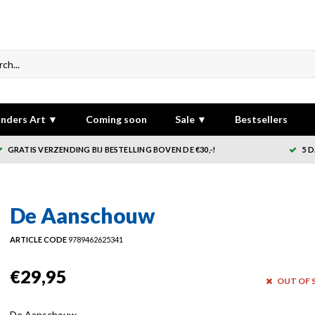
nders Art ▼
Coming soon
Sale ▼
Bestsellers
GRATIS VERZENDING BIJ BESTELLING BOVEN DE €30,-!
5 
De Aanschouw
ARTICLE CODE
9789462625341
€29,95
OUT OF 
De Aanschouw