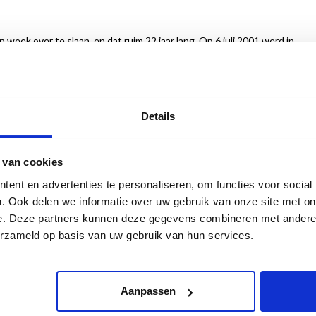
eek over te slaan, en dat ruim 22 jaar lang. Op 6 juli 2001 werd in
an café De Schouw werd voor het eerst een kunstwerk getoond: De
tentoonstellingen. Of het nu regende of sneeuwde, of het nu
Details
had iedere week een opening. Totdat in de zomer van 2023 het café
van De Aanschouw. Het is een papieren monument voor een
 van cookies
de vitaliteit van de Rotterdamse kunstscene. En het is een erkenning
ent en advertenties te personaliseren, om functies voor social
t gedreven en ook in de toekomst op kan vertrouwen.
. Ook delen we informatie over uw gebruik van onze site met on
e. Deze partners kunnen deze gegevens combineren met andere i
erzameld op basis van uw gebruik van hun services.
Aanpassen