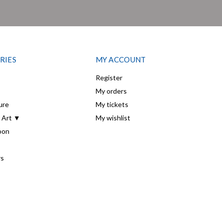
RIES
MY ACCOUNT
Register
My orders
ure
My tickets
 Art ▼
My wishlist
oon
rs