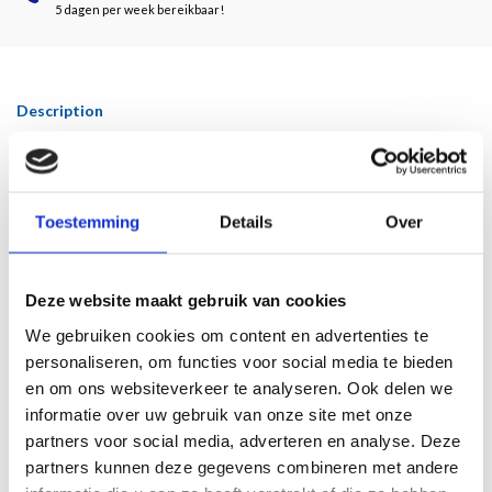
5 dagen per week bereikbaar!
Description
Van Everdingen behoorde tot de selecte groep schilders die een bijdrage mocht
leveren aan het decoratieprogramma voor de Oranjezaal in Huis ten Bosch. Hij
Toestemming
Details
Over
beleefde zijn bloeitijd in Haarlem in de jaren vijftig van de zeventiende eeuw.
Van Everdingen schilderde indrukwekkende historiestukken en portretten in
een verfijnde, gladde stijl en heldere kleuren. Zijn werken ademen rust en
harmonie. De figuren en objecten in zijn composities lijken tastbaar, zo
Deze website maakt gebruik van cookies
overtuigend gaf hij ze weer. Kunstenaarsbiograaf Arnold Houbraken roemde
We gebruiken cookies om content en advertenties te
hem aan het begin van de achttiende eeuw met recht om zijn 'vleiend penseel'.
personaliseren, om functies voor social media te bieden
Het is tijd voor een herwaardering van de Alkmaarse meester van het
en om ons websiteverkeer te analyseren. Ook delen we
Classicisme. Exact 400 jaar na Caesars geboorte, wordt zijn werk – inclusief nooit
informatie over uw gebruik van onze site met onze
eerder getoonde stukken uit particulier bezit – samengebracht in dit boek.
partners voor social media, adverteren en analyse. Deze
partners kunnen deze gegevens combineren met andere