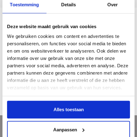
Toestemming
Details
Over
Description
Deze website maakt gebruik van cookies
We gebruiken cookies om content en advertenties te
personaliseren, om functies voor social media te bieden
Beker Plint ‘Er is geen tijd’
en om ons websiteverkeer te analyseren. Ook delen we
Gedicht van M. Vasalis
informatie over uw gebruik van onze site met onze
De dichtregel op de beker komt uit het gedicht Eb.
partners voor social media, adverteren en analyse. Deze
partners kunnen deze gegevens combineren met andere
materiaal: porselein
informatie die u aan ze heeft verstrekt of die ze hebben
vaatwasserbestendig
formaat: 9,5 cm. hoog - Ø 8 cm
verzameld op basis van uw gebruik van hun services.
€ 15,95
Alles toestaan
Aanpassen
Sign up for our newsletter