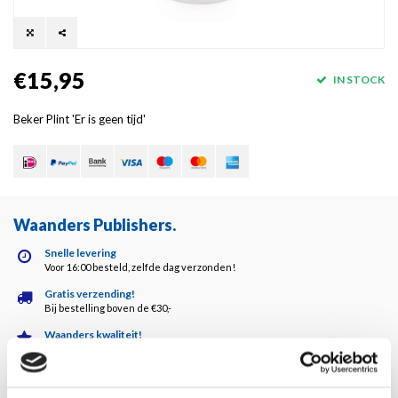
€15,95
IN STOCK
Beker Plint 'Er is geen tijd'
Waanders Publishers
.
Snelle levering
Voor 16:00 besteld, zelfde dag verzonden!
Gratis verzending!
Bij bestelling boven de €30,-
Waanders kwaliteit!
Altijd de hoogste kwaliteit!
Klantenservice
5 dagen per week bereikbaar!