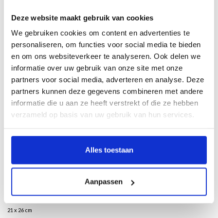
Deze website maakt gebruik van cookies
Description
We gebruiken cookies om content en advertenties te
personaliseren, om functies voor social media te bieden
en om ons websiteverkeer te analyseren. Ook delen we
Titus M. Eliëns
informatie over uw gebruik van onze site met onze
2019 Marks the fortieth anniversary of Barbara Nanning’s graduation in ceramics
partners voor social media, adverteren en analyse. Deze
from the Gerrit Rietveld Academie in Amsterdam. Over those forty years,
partners kunnen deze gegevens combineren met andere
Nanning (b.1957) has become an internationally respected artist with work in
informatie die u aan ze heeft verstrekt of die ze hebben
countless public and private collections in the Netherlands and around the
verzameld op basis van uw gebruik van hun services.
world.
Originally, her reputation was due mainly to her pioneering ceramics and
installations, which had completely abandoned the container form that had so
Alles toestaan
long dominated studio pottery. But for the last twenty-five years Nanning has
worked chiefly in a different medium: glass, in which she has created an amazing
and multi-faceted oeuvre. Each year she spends an extended period in the
Aanpassen
Czech Republic, where expert glassblowers help her to conjure up the most
extraordinary and thrilling objects in that material.
21 x 26 cm