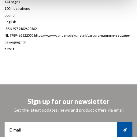
144 pages
100 illustrations
bound
English
ISBN 9789462622562
NL 9789462622555
https://www.waandersdekunst.nl/barbara-nanning-eeuwige-
beweging.html
€ 25,00
Sign up for our newsletter
Get the latest updates, news and product offers via email