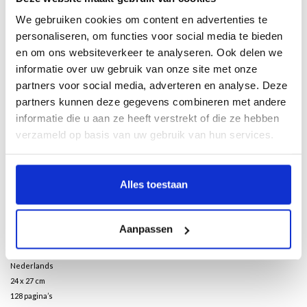
We gebruiken cookies om content en advertenties te
personaliseren, om functies voor social media te bieden
Description
en om ons websiteverkeer te analyseren. Ook delen we
informatie over uw gebruik van onze site met onze
Met bijdragen van Klazina Botke, Joost Keizer en Anneke Smelik
partners voor social media, adverteren en analyse. Deze
partners kunnen deze gegevens combineren met andere
Artemisia is één van de belangrijkste vertegenwoordigers van de Italiaanse
barok. Maar Artemisia was niet alleen een schilder. Zij was een schilderende
informatie die u aan ze heeft verstrekt of die ze hebben
vrouw: een kunstenaarsdochter, een moeder, eigengereid en vastberaden
verzameld op basis van uw gebruik van hun services.
succesvol te zijn in een door mannen gedomineerde wereld, in een tijd dat
kansen en mogelijkheden heel beperkt waren. Voor Artemisia vormde haar
talent de sleutel. Met haar werk verdiende zij een inkomen, verwierf zij aanzien
Alles toestaan
en een mate van vrijheid, een plek in de wereld.
Maar het boek biedt meer; net zo goed gaat het om de verschillen en
Aanpassen
overeenkomsten tussen Artemisia’s tijd en onze hedendaagse blik. Hoe kunnen
wij Artemisia’s schilderijen lezen?
Nederlands
24 x 27 cm
128 pagina’s