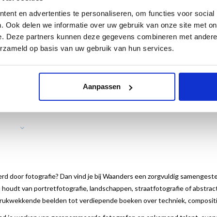
ent en advertenties te personaliseren, om functies voor social
. Ook delen we informatie over uw gebruik van onze site met on
e. Deze partners kunnen deze gegevens combineren met andere i
erzameld op basis van uw gebruik van hun services.
a
Rinske Former - op zoek
The White Blouse
naar Tír na nÓg
,00
€29,95
€12,50
€29,95
Aanpassen
rd door fotografie? Dan vind je bij Waanders een zorgvuldig samengeste
u houdt van portretfotografie, landschappen, straatfotografie of abstrac
rukwekkende beelden tot verdiepende boeken over techniek, compositie 