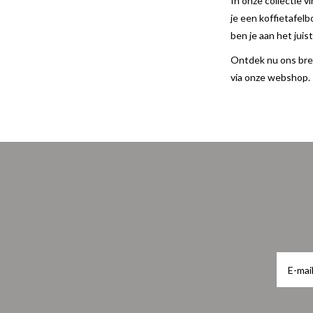
In onze collectie 
je een koffietafel
ben je aan het juis
Ontdek nu ons br
via onze webshop.