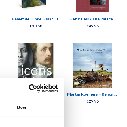
Beleef de Dinkel - Natuur
Het Paleis / The Palace -
en cultuur van bron tot
Koninklijk Paleis
€13,50
€49,95
Vecht
Amsterdam
Icons - Identiteit in
Martin Roemers – Relics of
k
portretten
the Cold War/Iconen van
€27,50
€29,95
de Koude Oorlog
Over