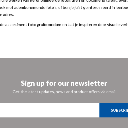
vind je werken van gerenommeerde fotografen en opkomend talent, even
boek met adembenemende foto's, of ben je juist geïnteresseerd in leerb
te adres.
ede assortiment
fotografieboeken
en laat je inspireren door visuele ve
Sign up for our newsletter
Get the latest updates, news and product offers via email
SUBSCRI