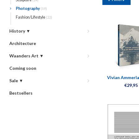
Photography
(19)
Fashion/Lifestyle
(22)
History ▼
Architecture
Waanders Art ▼
Coming soon
Vivian Ammerla
Sale ▼
Rocky Moun
€29,95
Bestsellers