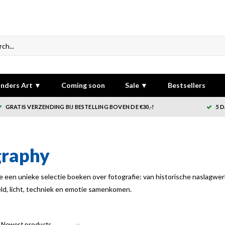
nders Art ▼
Coming soon
Sale ▼
Bestsellers
GRATIS VERZENDING BIJ BESTELLING BOVEN DE €30,-!
5 
graphy
je een unieke selectie boeken over fotografie: van historische naslagwe
d, licht, techniek en emotie samenkomen.
Newest products