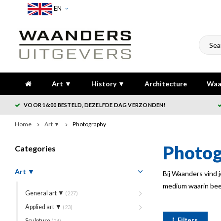
EN
Art ▼
History ▼
Architecture
Waa
VOOR 16:00 BESTELD, DEZELFDE DAG VERZONDEN!
Home
Art ▼
Photography
Photo
Categories
Art ▼
Bij Waanders vind 
medium waarin beel
General art ▼
(227)
Applied art ▼
(23)
Filters
Sculpture
(24)