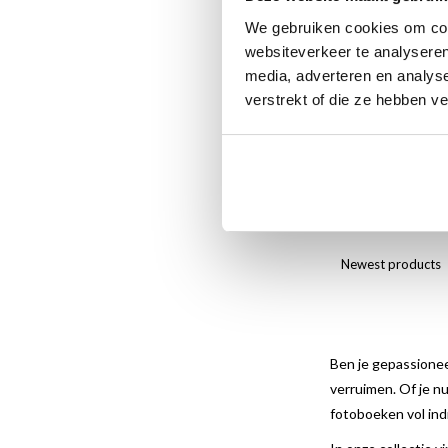
We gebruiken cookies om cont
websiteverkeer te analyseren
media, adverteren en analys
verstrekt of die ze hebben v
Insomni
€15
€29,95
Newest products
Ben je gepassionee
verruimen. Of je n
fotoboeken vol ind