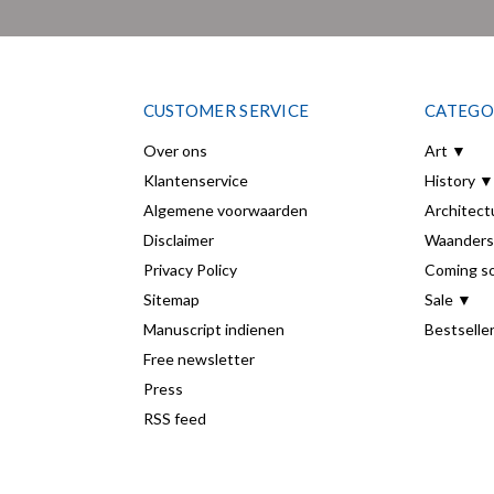
CUSTOMER SERVICE
CATEGO
Over ons
Art ▼
Klantenservice
History ▼
Algemene voorwaarden
Architect
Disclaimer
Waanders
Privacy Policy
Coming s
Sitemap
Sale ▼
Manuscript indienen
Bestselle
Free newsletter
Press
RSS feed