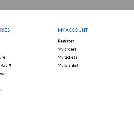
RIES
MY ACCOUNT
Register
My orders
ure
My tickets
 Art ▼
My wishlist
oon
rs