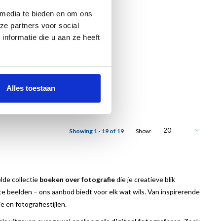
 media te bieden en om ons
ze partners voor social
nformatie die u aan ze heeft
De Drentsche Aa - Portret
van een monumentaal
€25,00
Alles toestaan
landschap
20
Showing 1 - 19 of 19
Show:
lde collectie
boeken over fotografie
die je creatieve blik
te beelden – ons aanbod biedt voor elk wat wils. Van inspirerende
en fotografiestijlen.