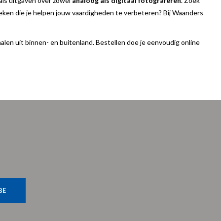
als uitgaven over zowel
analoog als digitaal fotograferen
. Zoek
oeken die je helpen jouw vaardigheden te verbeteren? Bij Waanders
rhalen uit binnen- en buitenland. Bestellen doe je eenvoudig online
BE