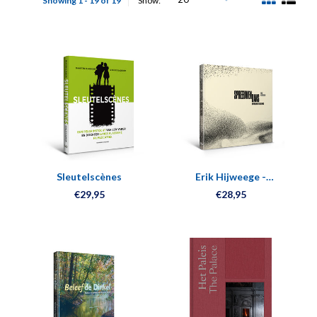
Showing 1 - 19 of 19
Show:
Sleutelscènes
Erik Hijweege -
Spreeuwendans/Swirling
€29,95
€28,95
e
Starlings