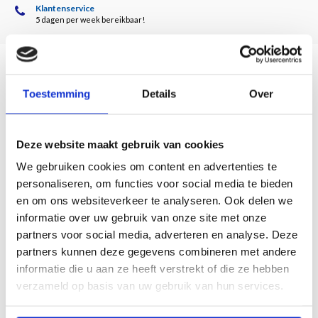
Klantenservice
5 dagen per week bereikbaar!
Description
Toestemming
Details
Over
Door Jan ten Hove
Deze website maakt gebruik van cookies
De geschiedenis van buitenplaats Arnichem gaat terug tot circa 1400. Het huis
heeft in zijn lange bestaan een bonte parade van bezitters en bewoners zien
We gebruiken cookies om content en advertenties te
passeren. In de 20ste eeuw fungeerde Arnichem geruime tijd als
personaliseren, om functies voor social media te bieden
vakantieverblijf voor dominicaner priesterstudenten. In dit fraai geïllustreerde
en om ons websiteverkeer te analyseren. Ook delen we
boek wordt het kleine verhaal van het landgoed verweven met de grote
informatie over uw gebruik van onze site met onze
geschiedenis van Zwolle, de regio en Nederland. Ook de historie van het nauw
partners voor social media, adverteren en analyse. Deze
met Arnichem verbonden Haersterveer komt uitgebreid aan bod.
partners kunnen deze gegevens combineren met andere
216 pagina's
informatie die u aan ze heeft verstrekt of die ze hebben
24 x 30 cm
verzameld op basis van uw gebruik van hun services.
130 illustraties in kleur en 160 in zwart wit
Gebonden